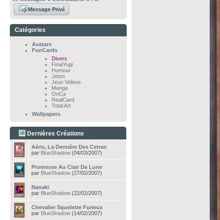
Message Privé
Catégories
Avatars
FunCards
Divers
FinalYugi
Humour
Jeton
Jeux Vidéos
Manga
OriCa
RealCard
Total Art
Wallpapers
Dernières Créations
Aéris, La Dernière Des Cetras
par
BlueShadow
(04/03/2007)
Promesse Au Clair De Lune
par
BlueShadow
(27/02/2007)
Nanaki
par
BlueShadow
(22/02/2007)
Chevalier Squelette Furieux
par
BlueShadow
(14/02/2007)