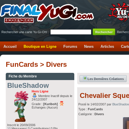
Rechercher une carte Yu-Gi-Oh! :
Recherc
Accueil
Boutique en Ligne
Forums
News
Articles
Cart
FunCards > Divers
Fiche du Membre
Les Dernières Créations
BlueShadow
Hors Ligne
Chevalier Sque
Membre Inactif depuis le
24/12/2007
Grade :
[Kuriboh]
Posté le 14/02/2007 par
BlueShado
Echanges (Aucun)
Type :
FunCards
Catégorie :
Divers
Inscrit le 20/09/2006
10
Messages/ 0 Contributions/ 0 Pts