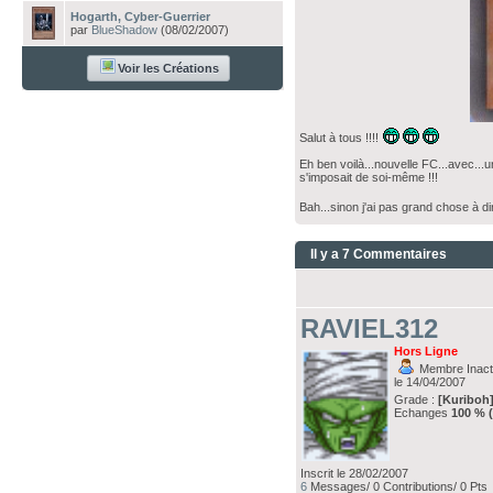
Hogarth, Cyber-Guerrier
par
BlueShadow
(08/02/2007)
Voir les Créations
Salut à tous !!!!
Eh ben voilà...nouvelle FC...avec...un
s'imposait de soi-même !!!
Bah...sinon j'ai pas grand chose à 
Il y a 7 Commentaires
RAVIEL312
Hors Ligne
Membre Inacti
le 14/04/2007
Grade :
[Kuriboh
Echanges
100 % 
Inscrit le 28/02/2007
6
Messages/ 0 Contributions/ 0 Pts