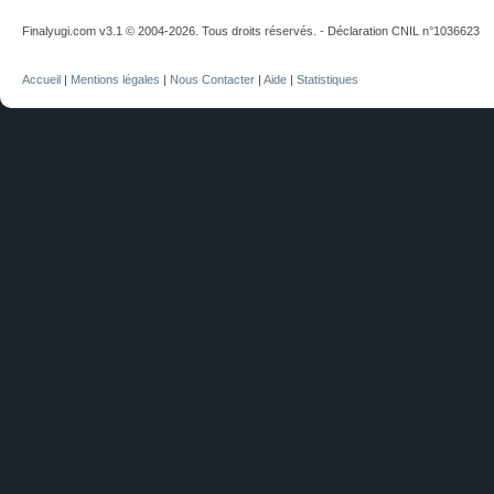
Finalyugi.com v3.1 © 2004-2026. Tous droits réservés. - Déclaration CNIL n°1036623
Accueil
|
Mentions légales
|
Nous Contacter
|
Aide
|
Statistiques