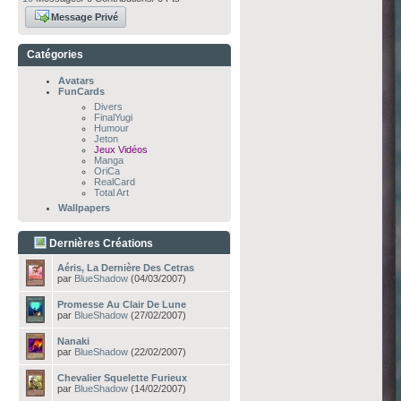
Message Privé
Catégories
Avatars
FunCards
Divers
FinalYugi
Humour
Jeton
Jeux Vidéos
Manga
OriCa
RealCard
Total Art
Wallpapers
Dernières Créations
Aéris, La Dernière Des Cetras
par
BlueShadow
(04/03/2007)
Promesse Au Clair De Lune
par
BlueShadow
(27/02/2007)
Nanaki
par
BlueShadow
(22/02/2007)
Chevalier Squelette Furieux
par
BlueShadow
(14/02/2007)