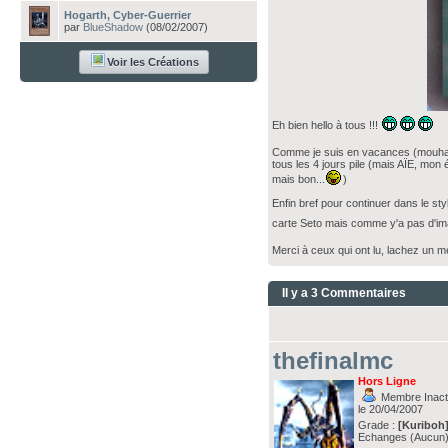
Hogarth, Cyber-Guerrier
par
BlueShadow
(08/02/2007)
Voir les Créations
Eh bien hello à tous !!!
Comme je suis en vacances (mouhaha
tous les 4 jours pile (mais AÏE, mon
mais bon...
)
Enfin bref pour continuer dans le styl
carte Seto mais comme y'a pas d'i
Merci à ceux qui ont lu, lachez un mé
Il y a 3 Commentaires
thefinalmc
Hors Ligne
Membre Inacti
le 20/04/2007
Grade :
[Kuriboh
Echanges (Aucun