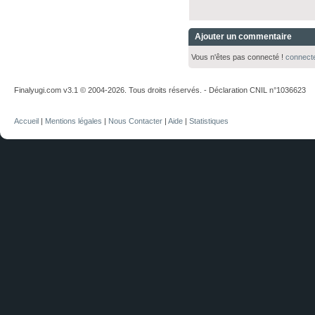
Ajouter un commentaire
Vous n'êtes pas connecté !
connect
Finalyugi.com v3.1 © 2004-2026. Tous droits réservés. - Déclaration CNIL n°1036623
Accueil
|
Mentions légales
|
Nous Contacter
|
Aide
|
Statistiques