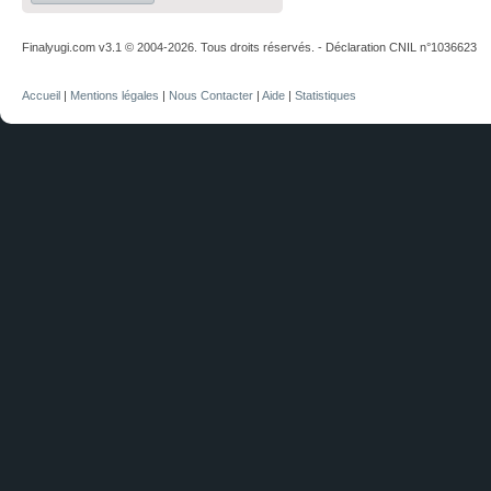
Finalyugi.com v3.1 © 2004-2026. Tous droits réservés. - Déclaration CNIL n°1036623
Accueil
|
Mentions légales
|
Nous Contacter
|
Aide
|
Statistiques