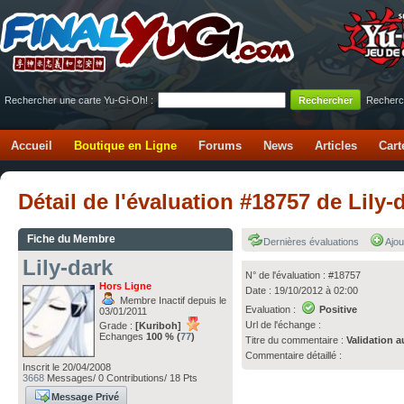
Rechercher une carte Yu-Gi-Oh! :
Recherc
Accueil
Boutique en Ligne
Forums
News
Articles
Cart
Détail de l'évaluation #18757 de Lily-
Fiche du Membre
Dernières évaluations
Ajou
Lily-dark
N° de l'évaluation : #18757
Hors Ligne
Date : 19/10/2012 à 02:00
Membre Inactif depuis le
Evaluation :
Positive
03/01/2011
Url de l'échange :
Grade :
[Kuriboh]
Echanges
100 % (
77
)
Titre du commentaire :
Validation a
Commentaire détaillé :
Inscrit le 20/04/2008
3668
Messages/ 0 Contributions/ 18 Pts
Message Privé