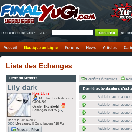
Rechercher une carte Yu-Gi-Oh! :
Recherc
Accueil
Boutique en Ligne
Forums
News
Articles
Cart
Liste des Echanges
Fiche du Membre
Dernières évaluations
Ajou
Lily-dark
Dernières évaluations d'éch
Hors Ligne
Validation automatique d
Membre Inactif depuis le
03/01/2011
Validation automatique d
Grade :
[Kuriboh]
Echanges
100 % (
77
)
Validation automatique d
Inscrit le 20/04/2008
Validation automatique d
3668
Messages/ 0 Contributions/ 18 Pts
Validation automatique d
Message Privé