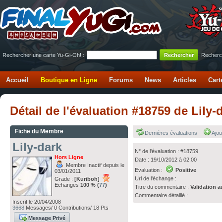
Rechercher une carte Yu-Gi-Oh! :
Recherc
Accueil
Boutique en Ligne
Forums
News
Articles
Cart
Détail de l'évaluation #18759 de Lily-
Fiche du Membre
Dernières évaluations
Ajou
Lily-dark
N° de l'évaluation : #18759
Hors Ligne
Date : 19/10/2012 à 02:00
Membre Inactif depuis le
Evaluation :
Positive
03/01/2011
Url de l'échange :
Grade :
[Kuriboh]
Echanges
100 % (
77
)
Titre du commentaire :
Validation a
Commentaire détaillé :
Inscrit le 20/04/2008
3668
Messages/ 0 Contributions/ 18 Pts
Message Privé