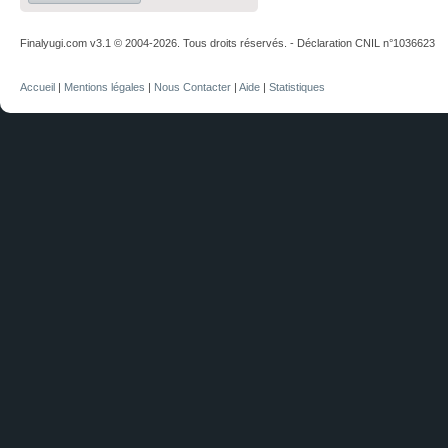
Finalyugi.com v3.1 © 2004-2026. Tous droits réservés. - Déclaration CNIL n°1036623
Accueil
|
Mentions légales
|
Nous Contacter
|
Aide
|
Statistiques