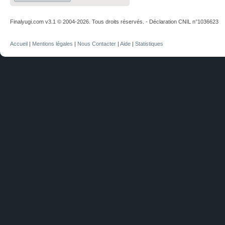
Finalyugi.com v3.1 © 2004-2026. Tous droits réservés. - Déclaration CNIL n°1036623
Accueil
|
Mentions légales
|
Nous Contacter
|
Aide
|
Statistiques