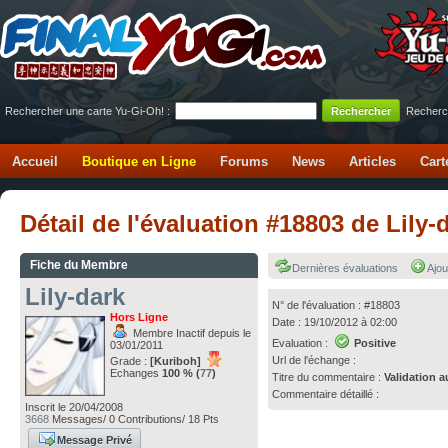
Rechercher une carte Yu-Gi-Oh! :
Recherc
Accueil
Boutique en Ligne
Forums
News
Articles
Cart
Détail de l'évaluation #18803 de Lily-
Fiche du Membre
Dernières évaluations
Ajou
Lily-dark
N° de l'évaluation : #18803
Hors Ligne
Date : 19/10/2012 à 02:00
Membre Inactif depuis le
Evaluation :
Positive
03/01/2011
Url de l'échange :
Grade :
[Kuriboh]
Echanges
100 % (
77
)
Titre du commentaire :
Validation a
Commentaire détaillé :
Inscrit le 20/04/2008
3668
Messages/ 0 Contributions/ 18 Pts
Message Privé