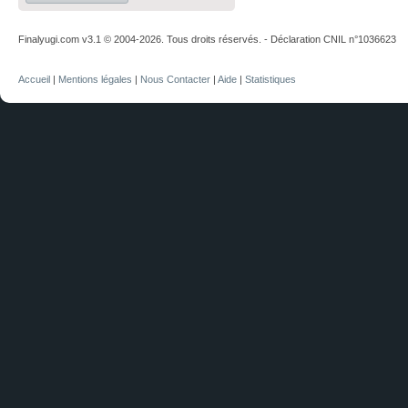
Finalyugi.com v3.1 © 2004-2026. Tous droits réservés. - Déclaration CNIL n°1036623
Accueil
|
Mentions légales
|
Nous Contacter
|
Aide
|
Statistiques