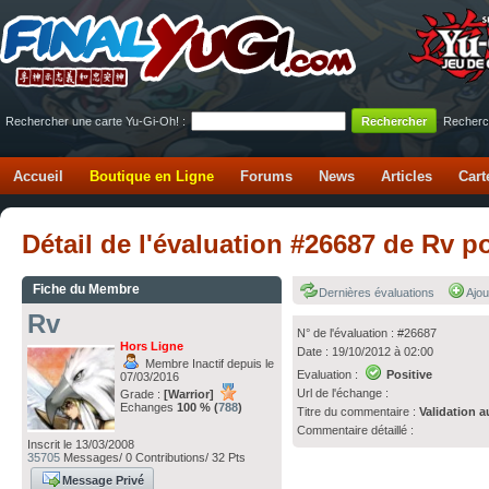
Rechercher une carte Yu-Gi-Oh! :
Recherc
Accueil
Boutique en Ligne
Forums
News
Articles
Cart
Détail de l'évaluation #26687 de Rv p
Fiche du Membre
Dernières évaluations
Ajou
Rv
N° de l'évaluation : #26687
Hors Ligne
Date : 19/10/2012 à 02:00
Membre Inactif depuis le
Evaluation :
Positive
07/03/2016
Url de l'échange :
Grade :
[Warrior]
Echanges
100 % (
788
)
Titre du commentaire :
Validation a
Commentaire détaillé :
Inscrit le 13/03/2008
35705
Messages/ 0 Contributions/ 32 Pts
Message Privé