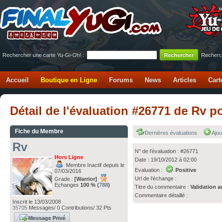
Rechercher une carte Yu-Gi-Oh! :
Recherc
Accueil
Boutique en Ligne
Forums
News
Articles
Cart
Détail de l'évaluation #26771 de Rv p
Fiche du Membre
Dernières évaluations
Ajou
Rv
N° de l'évaluation : #26771
Hors Ligne
Date : 19/10/2012 à 02:00
Membre Inactif depuis le
Evaluation :
Positive
07/03/2016
Url de l'échange :
Grade :
[Warrior]
Echanges
100 % (
788
)
Titre du commentaire :
Validation a
Commentaire détaillé :
Inscrit le 13/03/2008
35705
Messages/ 0 Contributions/ 32 Pts
Message Privé