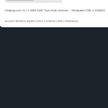
Finalyugi.com v3.1 © 2004-2026. Tous droits réservés. - Déclaration CNIL n°1036623
Accueil
|
Mentions légales
|
Nous Contacter
|
Aide
|
Statistiques