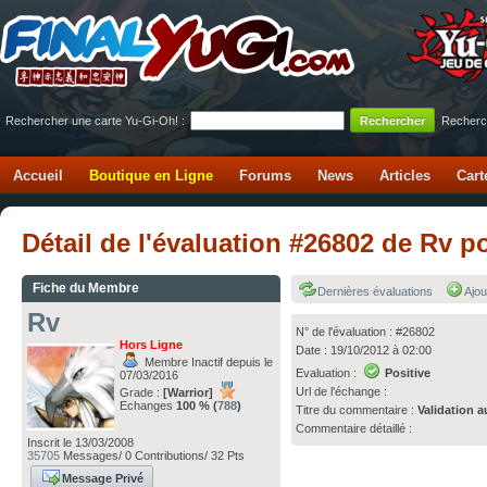
Rechercher une carte Yu-Gi-Oh! :
Recherc
Accueil
Boutique en Ligne
Forums
News
Articles
Cart
Détail de l'évaluation #26802 de Rv p
Fiche du Membre
Dernières évaluations
Ajou
Rv
N° de l'évaluation : #26802
Hors Ligne
Date : 19/10/2012 à 02:00
Membre Inactif depuis le
Evaluation :
Positive
07/03/2016
Url de l'échange :
Grade :
[Warrior]
Echanges
100 % (
788
)
Titre du commentaire :
Validation a
Commentaire détaillé :
Inscrit le 13/03/2008
35705
Messages/ 0 Contributions/ 32 Pts
Message Privé