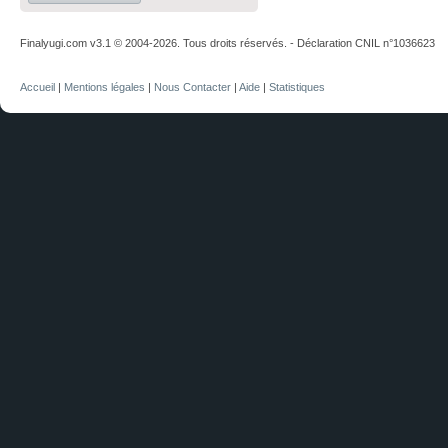
Finalyugi.com v3.1 © 2004-2026. Tous droits réservés. - Déclaration CNIL n°1036623
Accueil
|
Mentions légales
|
Nous Contacter
|
Aide
|
Statistiques