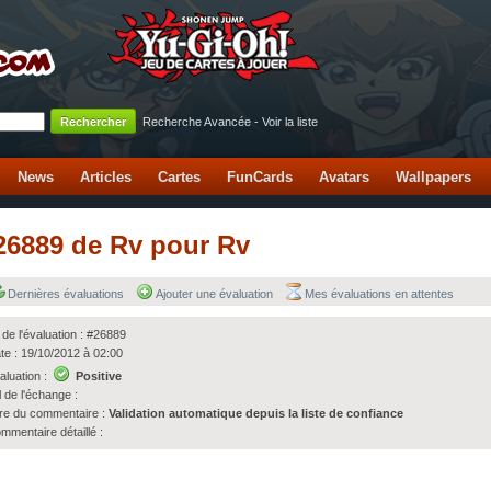
Recherche Avancée
-
Voir la liste
News
Articles
Cartes
FunCards
Avatars
Wallpapers
#26889 de Rv pour Rv
Dernières évaluations
Ajouter une évaluation
Mes évaluations en attentes
 de l'évaluation : #26889
te : 19/10/2012 à 02:00
aluation :
Positive
l de l'échange :
tre du commentaire :
Validation automatique depuis la liste de confiance
mmentaire détaillé :