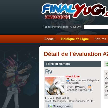
Rechercher une carte Yu-Gi-Oh! :
Accueil
Boutique en Ligne
Forums
Détail de l'évaluation 
Fiche du Membre
Rv
N°
Hors Ligne
Da
Membre Inactif depuis le
Ev
07/03/2016
Ur
Grade :
[Warrior]
Echanges
100 % (
788
)
Ti
Co
Inscrit le 13/03/2008
35705
Messages/ 0 Contributions/ 32 Pts
Message Privé