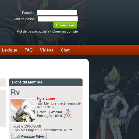
Pseudo :
Mot de passe :
Mot de passe oublié ?
-
Créer un compte
Lexique
FAQ
Vidéos
Chat
Fiche du Membre
Rv
Hors Ligne
Membre Inactif depuis le
07/03/2016
Grade :
[Warrior]
Echanges
100 % (
788
)
Inscrit le 13/03/2008
35705
Messages/ 0 Contributions/ 32 Pts
Message Privé