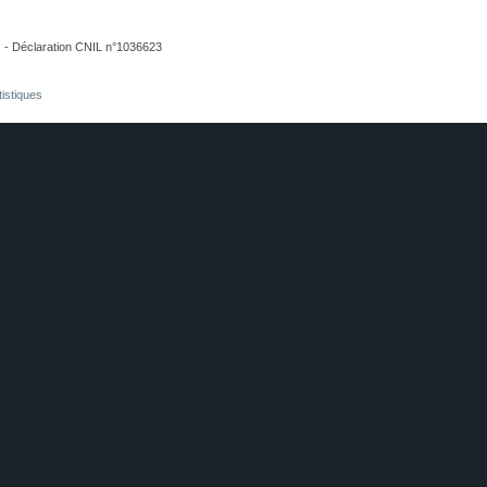
. - Déclaration CNIL n°1036623
tistiques