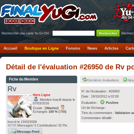
Rechercher une carte Yu-Gi-Oh! :
Recherc
Accueil
Boutique en Ligne
Forums
News
Articles
Cart
Détail de l'évaluation #26950 de Rv p
Fiche du Membre
Dernières évaluations
Ajou
Rv
N° de l'évaluation : #26950
Hors Ligne
Date : 19/10/2012 à 02:00
Membre Inactif depuis le
Evaluation :
Positive
07/03/2016
Url de l'échange :
Grade :
[Warrior]
Echanges
100 % (
788
)
Titre du commentaire :
Validation a
Commentaire détaillé :
Inscrit le 13/03/2008
35705
Messages/ 0 Contributions/ 32 Pts
Message Privé