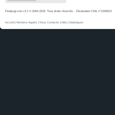
Finalyugi.com v3.1 © 2004-2026. Tous droits réservés. - Déclaration CNIL n°1036623
Accueil
|
Mentions légales
|
Nous Contacter
|
Aide
|
Statistiques