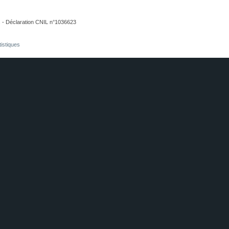
. - Déclaration CNIL n°1036623
tistiques