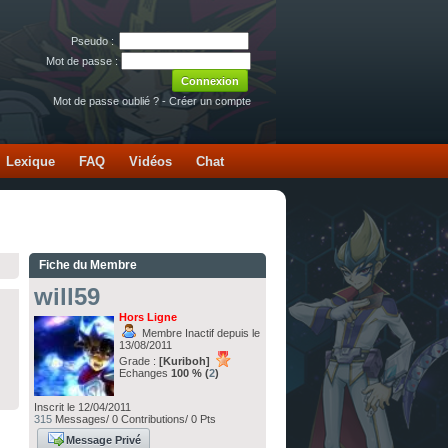
Pseudo :
Mot de passe :
Mot de passe oublié ?
-
Créer un compte
Lexique
FAQ
Vidéos
Chat
Fiche du Membre
will59
Hors Ligne
Membre Inactif depuis le
13/08/2011
Grade :
[Kuriboh]
Echanges
100 % (
2
)
Inscrit le 12/04/2011
315
Messages/ 0 Contributions/ 0 Pts
Message Privé