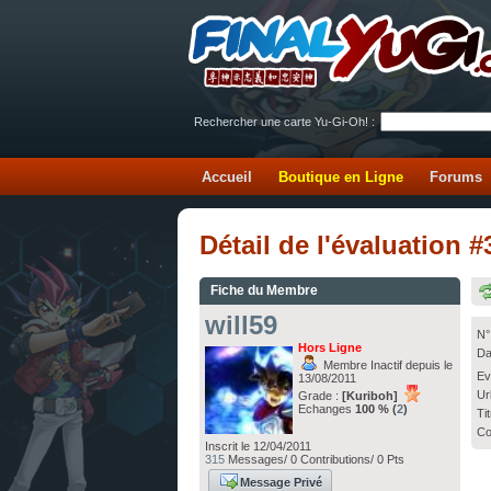
Rechercher une carte Yu-Gi-Oh! :
Accueil
Boutique en Ligne
Forums
Détail de l'évaluation #
Fiche du Membre
will59
N°
Hors Ligne
Da
Membre Inactif depuis le
Ev
13/08/2011
Ur
Grade :
[Kuriboh]
Echanges
100 % (
2
)
Ti
Co
Inscrit le 12/04/2011
315
Messages/ 0 Contributions/ 0 Pts
Message Privé