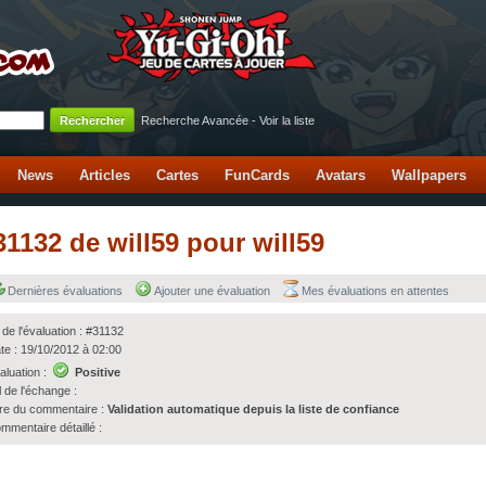
Recherche Avancée
-
Voir la liste
News
Articles
Cartes
FunCards
Avatars
Wallpapers
31132 de will59 pour will59
Dernières évaluations
Ajouter une évaluation
Mes évaluations en attentes
 de l'évaluation : #31132
te : 19/10/2012 à 02:00
aluation :
Positive
l de l'échange :
tre du commentaire :
Validation automatique depuis la liste de confiance
mmentaire détaillé :