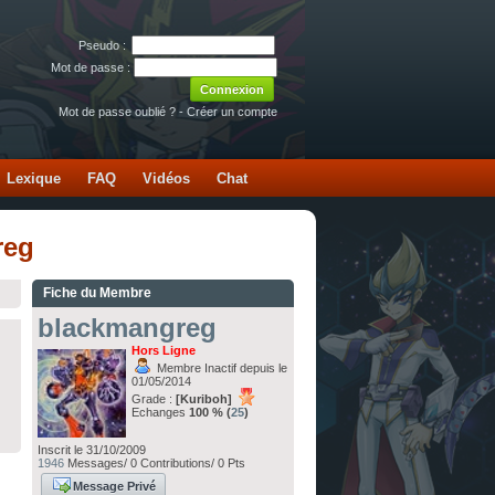
Pseudo :
Mot de passe :
Mot de passe oublié ?
-
Créer un compte
Lexique
FAQ
Vidéos
Chat
reg
Fiche du Membre
blackmangreg
Hors Ligne
Membre Inactif depuis le
01/05/2014
Grade :
[Kuriboh]
Echanges
100 % (
25
)
Inscrit le 31/10/2009
1946
Messages/ 0 Contributions/ 0 Pts
Message Privé