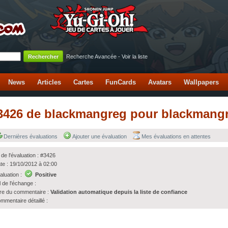
Recherche Avancée
-
Voir la liste
News
Articles
Cartes
FunCards
Avatars
Wallpapers
 #3426 de blackmangreg pour blackmang
Dernières évaluations
Ajouter une évaluation
Mes évaluations en attentes
 de l'évaluation : #3426
te : 19/10/2012 à 02:00
aluation :
Positive
l de l'échange :
tre du commentaire :
Validation automatique depuis la liste de confiance
mmentaire détaillé :