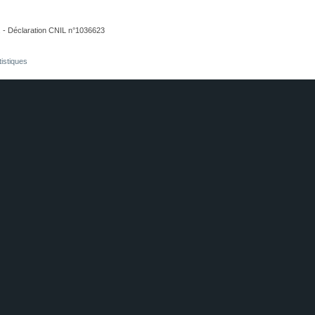
. - Déclaration CNIL n°1036623
tistiques