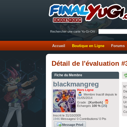
Rechercher une carte Yu-Gi-Oh! :
Accueil
Boutique en Ligne
Forums
Détail de l'évaluation
Fiche du Membre
blackmangreg
N°
Hors Ligne
Da
Membre Inactif depuis le
Ev
01/05/2014
Ur
Grade :
[Kuriboh]
Echanges
100 % (
25
)
Ti
Co
Inscrit le 31/10/2009
1946
Messages/ 0 Contributions/ 0 Pts
Message Privé