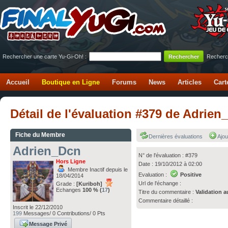
Rechercher une carte Yu-Gi-Oh! :
Recherc
Accueil
Boutique en Ligne
Forums
News
Articles
Cart
Détail de l'évaluation #379 de Adrie
Fiche du Membre
Dernières évaluations
Ajou
Adrien_Dcn
N° de l'évaluation : #379
Hors Ligne
Date : 19/10/2012 à 02:00
Membre Inactif depuis le
Evaluation :
Positive
18/04/2014
Url de l'échange :
Grade :
[Kuriboh]
Echanges
100 % (
17
)
Titre du commentaire :
Validation a
Commentaire détaillé :
Inscrit le 22/12/2010
199
Messages/ 0 Contributions/ 0 Pts
Message Privé