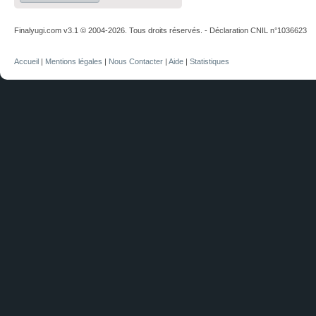
Finalyugi.com v3.1 © 2004-2026. Tous droits réservés. - Déclaration CNIL n°1036623
Accueil
|
Mentions légales
|
Nous Contacter
|
Aide
|
Statistiques