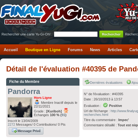
Rechercher une carte Yu-Gi-Oh! :
Recherc
Accueil
Boutique en Ligne
Forums
News
Articles
Cart
Détail de l'évaluation #40395 de Pan
Fiche du Membre
Dernières évaluations
Ajou
Pandorra
N° de l'évaluation : #40395
Hors Ligne
Date : 26/10/2013 à 13:57
Membre Inactif depuis le
Evaluation :
Positive
22/11/2021
Url de l'échange :
http://www.finaly
Grade :
[Kuriboh]
recherches.html
Echanges
100 % (
91
)
Titre du commentaire :
Impec'
Inscrit le 13/04/2009
2272
Messages/ 0 Contributions/ 0 Pts
Commentaire détaillé :
Tout est niq
Message Privé