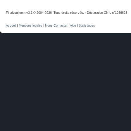
Finalyugi.com v3.1 © 2004-2026. Tous droits réservés. - Déclaration CNIL n°1036623
Accueil
|
Mentions légales
|
Nous Contacter
|
Aide
|
Statistiques