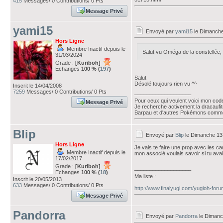
415
Messages/ 0 Contributions/ 0 Pts
Message Privé
yami15
Envoyé par
yami15
le Dimanche
Hors Ligne
Membre Inactif depuis le
Salut vu Oméga de la constellée, 
31/03/2024
Grade :
[Kuriboh]
Echanges
100 % (
197
)
Salut
Désolé toujours rien vu ^^
Inscrit le 14/04/2008
7259
Messages/ 0 Contributions/ 0 Pts
___________________
Pour ceux qui veulent voici mon cod
Message Privé
Je recherche activement la dracaufit
Barpau et d'autres Pokémons comme 
Blip
Envoyé par
Blip
le Dimanche 13
Hors Ligne
Je vais te faire une prop avec les ca
Membre Inactif depuis le
mon associé voulais savoir si tu avai
17/02/2017
Grade :
[Kuriboh]
___________________
Echanges
100 % (
18
)
Ma liste :
Inscrit le 20/05/2013
633
Messages/ 0 Contributions/ 0 Pts
http://www.finalyugi.com/yugioh-for
Message Privé
Pandorra
Envoyé par
Pandorra
le Dimanc