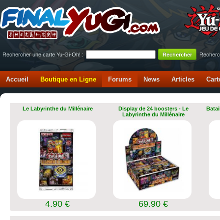
Rechercher une carte Yu-Gi-Oh! :
Recherc
Accueil
Boutique en Ligne
Forums
News
Articles
Cart
Le Labyrinthe du Millénaire
Display de 24 boosters - Le
Batai
Labyrinthe du Millénaire
4.90 €
69.90 €