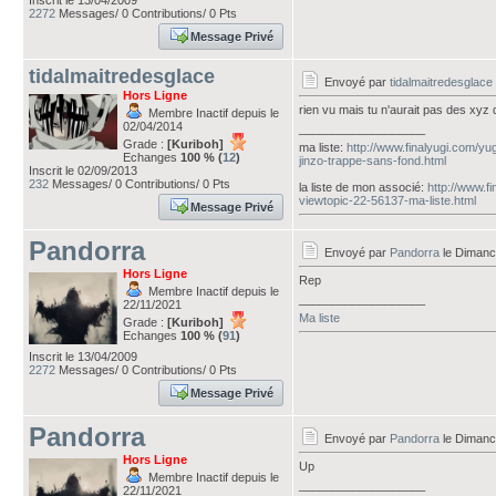
Inscrit le 13/04/2009
2272
Messages/ 0 Contributions/ 0 Pts
Message Privé
tidalmaitredesglace
Envoyé par
tidalmaitredesglace
Hors Ligne
rien vu mais tu n'aurait pas des xyz
Membre Inactif depuis le
02/04/2014
___________________
Grade :
[Kuriboh]
ma liste:
http://www.finalyugi.com/y
Echanges
100 % (
12
)
jinzo-trappe-sans-fond.html
Inscrit le 02/09/2013
232
Messages/ 0 Contributions/ 0 Pts
la liste de mon associé:
http://www.f
viewtopic-22-56137-ma-liste.html
Message Privé
Pandorra
Envoyé par
Pandorra
le Dimanc
Hors Ligne
Rep
Membre Inactif depuis le
___________________
22/11/2021
Ma liste
Grade :
[Kuriboh]
Echanges
100 % (
91
)
Inscrit le 13/04/2009
2272
Messages/ 0 Contributions/ 0 Pts
Message Privé
Pandorra
Envoyé par
Pandorra
le Dimanc
Hors Ligne
Up
Membre Inactif depuis le
___________________
22/11/2021