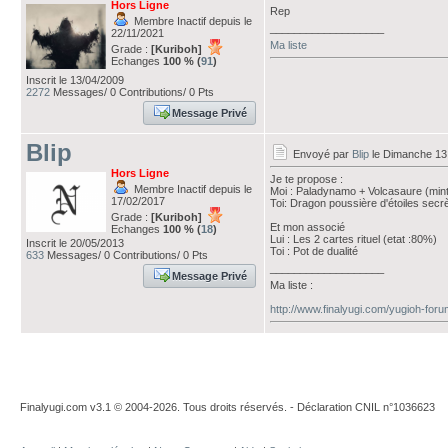
Hors Ligne
Rep
Membre Inactif depuis le
___________________
22/11/2021
Ma liste
Grade :
[Kuriboh]
Echanges
100 % (
91
)
Inscrit le 13/04/2009
2272
Messages/ 0 Contributions/ 0 Pts
Message Privé
Blip
Envoyé par
Blip
le Dimanche 13
Hors Ligne
Je te propose :
Membre Inactif depuis le
Moi : Paladynamo + Volcasaure (mint
17/02/2017
Toi: Dragon poussière d'étoiles secr
Grade :
[Kuriboh]
Et mon associé
Echanges
100 % (
18
)
Lui : Les 2 cartes rituel (etat :80%)
Inscrit le 20/05/2013
Toi : Pot de dualité
633
Messages/ 0 Contributions/ 0 Pts
___________________
Message Privé
Ma liste :
http://www.finalyugi.com/yugioh-for
Finalyugi.com v3.1 © 2004-2026. Tous droits réservés. - Déclaration CNIL n°1036623