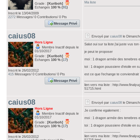
Ma liste
Grade :
[Kuriboh]
Echanges
100 % (
91
)
Inscrit le 13/04/2009
2272
Messages/ 0 Contributions/ 0 Pts
Message Privé
caius08
Envoyé par
caius08
le Dimanch
Hors Ligne
Salut oui sur ta liste j'ai juste vus t
Membre Inactif depuis le
01/10/2017
je peut te proposer
Grade :
[Kuriboh]
moi : 1 dragon armée des tenebres 
Echanges
100 % (
17
)
toi : 1 dragon poussiere d'etoile en s
Inscrit le 26/02/2012
415
Messages/ 0 Contributions/ 0 Pts
est ce que l'echange te conviendrait
___________________
Message Privé
lien vers ma liste : http://www.final
51715.html
caius08
Envoyé par
caius08
le Dimanch
Hors Ligne
Je confirme egalement :
Membre Inactif depuis le
01/10/2017
moi : 1 dragon armée des tenebres 
Grade :
[Kuriboh]
toi : 1 dragon poussiere d'etoile en s
Echanges
100 % (
17
)
___________________
lien vers ma liste : http://www.final
Inscrit le 26/02/2012
51715.html