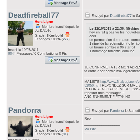
Message Privé
Deadfireball77
Envoyé par
Deadfireball77
le Sa
Hors Ligne
Membre Inactif depuis le
Le 12/10/2013 à 22:36, fiftyking a
30/11/2016
hey en fait g pas vu tes nouvelle
Grade :
[Kuriboh]
ceci
Echanges
100 % (
277
)
un permutation de creature com
1 rituel de la redemption ( c le ri
un brume sombre n 96 starfoil
Inscrit le 19/07/2011
1 hommage torrentiel comune
9044
Messages/ 0 Contributions/ 0 Pts
Message Privé
JE CONFIRME TA TJR MON ADRESSE ? g 
ta carte ? par contre n96 legerement 
___________________
MA LISTE
http://www.finalyugi.com/
52050.html
REPONDEZ SUR MA LI
REPONSE NEGATIVE MERCI Cela évi
reposter mes messages !!!
ANCIENNEMENT FIFTYKING
Pandorra
Envoyé par
Pandorra
le Samedi
Hors Ligne
Rep !
Membre Inactif depuis le
___________________
22/11/2021
Ma liste
Grade :
[Kuriboh]
Echanges
100 % (
91
)