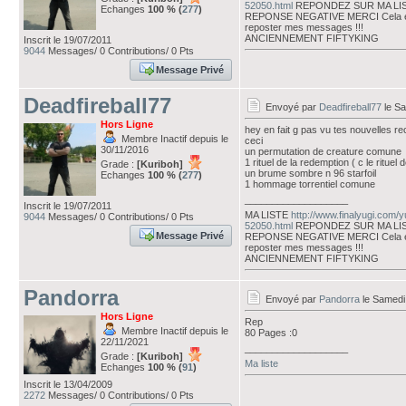
52050.html
REPONDEZ SUR MA LI
Echanges
100 % (
277
)
REPONSE NEGATIVE MERCI Cela évi
reposter mes messages !!!
ANCIENNEMENT FIFTYKING
Inscrit le 19/07/2011
9044
Messages/ 0 Contributions/ 0 Pts
Message Privé
Deadfireball77
Envoyé par
Deadfireball77
le Sa
Hors Ligne
hey en fait g pas vu tes nouvelles r
Membre Inactif depuis le
ceci
30/11/2016
un permutation de creature comune
1 rituel de la redemption ( c le ritue
Grade :
[Kuriboh]
un brume sombre n 96 starfoil
Echanges
100 % (
277
)
1 hommage torrentiel comune
___________________
Inscrit le 19/07/2011
MA LISTE
http://www.finalyugi.com/
9044
Messages/ 0 Contributions/ 0 Pts
52050.html
REPONDEZ SUR MA LI
Message Privé
REPONSE NEGATIVE MERCI Cela évi
reposter mes messages !!!
ANCIENNEMENT FIFTYKING
Pandorra
Envoyé par
Pandorra
le Samedi
Hors Ligne
Rep
Membre Inactif depuis le
80 Pages :0
22/11/2021
___________________
Grade :
[Kuriboh]
Ma liste
Echanges
100 % (
91
)
Inscrit le 13/04/2009
2272
Messages/ 0 Contributions/ 0 Pts