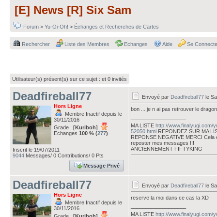
[E] News [R] Six Sam
Forum
>
Yu-Gi-Oh!
>
Échanges et Recherches de Cartes
Rechercher
Liste des Membres
Echanges
Aide
Se Connecte
Utilisateur(s) présent(s) sur ce sujet :
et 0 invités
Deadfireball77
Envoyé par
Deadfireball77
le Sa
Hors Ligne
bon ... je n ai pas retrouver le dragon
Membre Inactif depuis le
___________________
30/11/2016
MA LISTE
http://www.finalyugi.com/
Grade :
[Kuriboh]
52050.html
REPONDEZ SUR MA LI
Echanges
100 % (
277
)
REPONSE NEGATIVE MERCI Cela évi
reposter mes messages !!!
ANCIENNEMENT FIFTYKING
Inscrit le 19/07/2011
9044
Messages/ 0 Contributions/ 0 Pts
Message Privé
Deadfireball77
Envoyé par
Deadfireball77
le Sa
Hors Ligne
reserve la moi dans ce cas la XD
Membre Inactif depuis le
___________________
30/11/2016
MA LISTE
http://www.finalyugi.com/
Grade :
[Kuriboh]