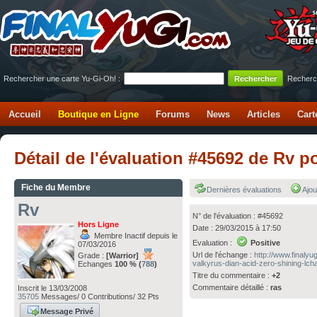
Rechercher une carte Yu-Gi-Oh! :
Recherc
Accueil
Boutique en Ligne
Forums
News
Articles
Cart
Détail de l'évaluation #45692 de Rv 
Fiche du Membre
Dernières évaluations
Ajou
Rv
N° de l'évaluation : #45692
Hors Ligne
Date : 29/03/2015 à 17:50
Membre Inactif depuis le
Evaluation :
Positive
07/03/2016
Url de l'échange :
http://www.finaly
Grade :
[Warrior]
valkyrus-dian-acid-zero-shining-lcha
Echanges
100 % (
788
)
Titre du commentaire :
+2
Commentaire détaillé :
ras
Inscrit le 13/03/2008
35705
Messages/ 0 Contributions/ 32 Pts
Message Privé