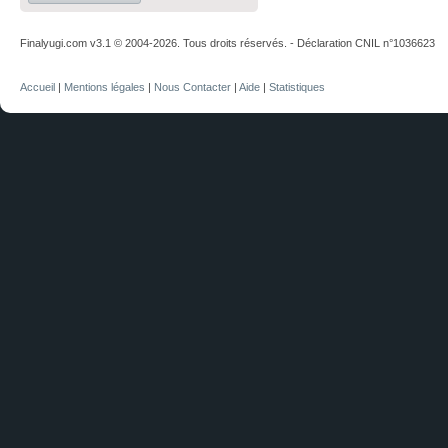
Finalyugi.com v3.1 © 2004-2026. Tous droits réservés. - Déclaration CNIL n°1036623
Accueil
|
Mentions légales
|
Nous Contacter
|
Aide
|
Statistiques