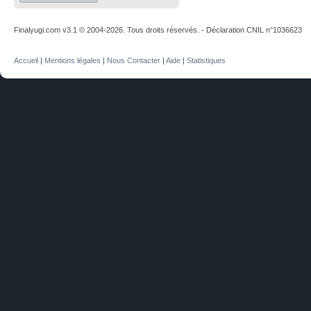
Finalyugi.com v3.1 © 2004-2026. Tous droits réservés. - Déclaration CNIL n°1036623
Accueil
|
Mentions légales
|
Nous Contacter
|
Aide
|
Statistiques