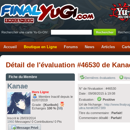
Rechercher une carte Yu-Gi-Oh! :
Recherc
Accueil
Boutique en Ligne
Forums
News
Articles
Cart
Détail de l'évaluation #46530 de Kana
Fiche du Membre
Dernières évaluations
Ajou
Kanae
N° de l'évaluation : #46530
Hors Ligne
Date : 09/08/2015 à 19:08
Membre Inactif depuis le
Evaluation :
Positive
02/07/2019
Url de l'échange :
http://www.finaly
Grade :
[Kuriboh]
ultra.html#2857389
Echanges
100 % (
59
)
Titre du commentaire :
Parfait!
Commentaire détaillé :
Parfait!
Inscrit le 28/03/2014
1960
Messages/ 0 Contributions/ 0 Pts
Message Privé