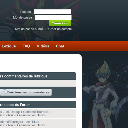
Pseudo :
Mot de passe :
Mot de passe oublié ?
-
Créer un compte
Lexique
FAQ
Vidéos
Chat
ers commentaires de rubrique
Voir tous les commentaires
rs topics du Forum
k Junk Doppel ( Confirmé/Tournois)
struction et Évaluation de Decks
nfirmé/Tournois) InzekTifact
struction et Évaluation de Decks