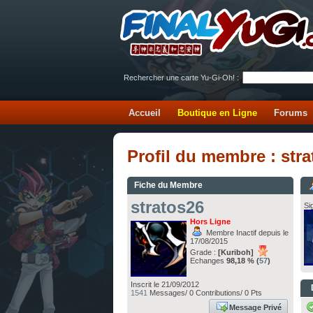
Rechercher une carte Yu-Gi-Oh! :
Accueil
Boutique en Ligne
Forums
Profil du membre : str
Fiche du Membre
stratos26
Si
Hors Ligne
Membre Inactif depuis le
17/08/2015
Grade :
[Kuriboh]
Echanges
98,18 % (
57
)
Inscrit le 21/09/2012
1541
Messages/ 0 Contributions/ 0 Pts
Message Privé