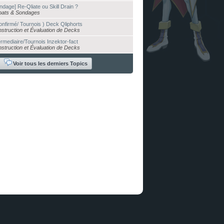
ndage] Re-Qliate ou Skill Drain ?
ats & Sondages
onfirmé/ Tournois ) Deck Qliphorts
struction et Évaluation de Decks
ermediaire/Tournois Inzektor-fact
struction et Évaluation de Decks
Voir tous les derniers Topics