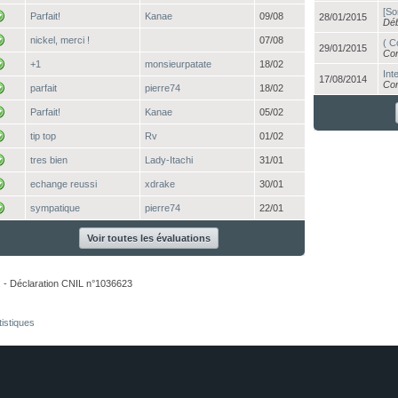
[So
Parfait!
Kanae
09/08
28/01/2015
Déb
nickel, merci !
07/08
( C
29/01/2015
Con
+1
monsieurpatate
18/02
Int
17/08/2014
Con
parfait
pierre74
18/02
Parfait!
Kanae
05/02
tip top
Rv
01/02
tres bien
Lady-Itachi
31/01
echange reussi
xdrake
30/01
sympatique
pierre74
22/01
Voir toutes les évaluations
. - Déclaration CNIL n°1036623
tistiques