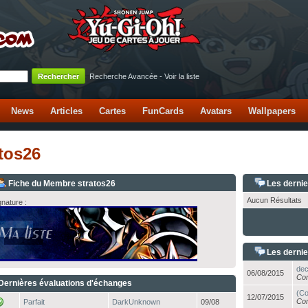
Recherche Avancée
-
Voir la liste
News
Articles
Cartes
FunCards
Avatars
Wallpapers
atos26
Fiche du Membre stratos26
Les derni
Aucun Résultats
gnature :
Les dernie
dec
06/08/2015
Con
Dernières évaluations d'échanges
(Co
12/07/2015
Con
Parfait
DarkUnknown
09/08