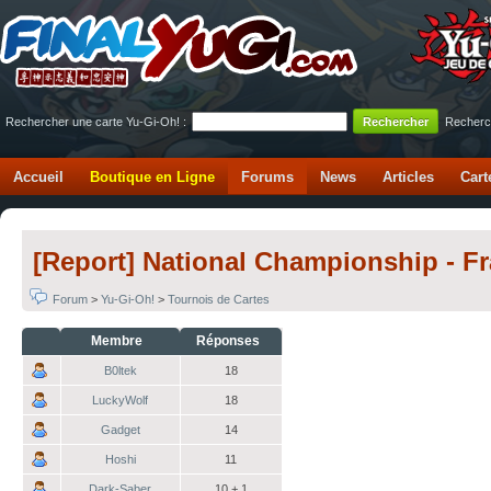
Rechercher une carte Yu-Gi-Oh! :
Recherc
Accueil
Boutique en Ligne
Forums
News
Articles
Cart
[Report] National Championship - Fr
Forum
>
Yu-Gi-Oh!
>
Tournois de Cartes
Membre
Réponses
B0ltek
18
LuckyWolf
18
Gadget
14
Hoshi
11
Dark-Saber
10 + 1