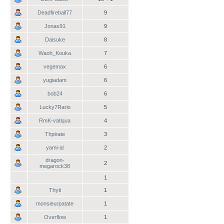
Deadfireball77
9
Jonas91
9
Daisuke
8
Waoh_Kouka
7
vegemax
6
yugiadam
6
bob24
6
Lucky7Rario
5
RmK-vatiqua
4
Thpirate
3
yami-al
2
dragon-
2
megarock38
1
Thyti
1
monsieurpatate
1
Overflow
1