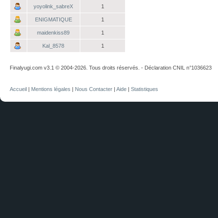
yoyolink_sabreX
1
ENIGMATIQUE
1
maidenkiss89
1
Kal_8578
1
Finalyugi.com v3.1 © 2004-2026. Tous droits réservés. - Déclaration CNIL n°1036623
Accueil
|
Mentions légales
|
Nous Contacter
|
Aide
|
Statistiques