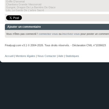
Griffe D'arsenal
Chanbara Grande Vitesseroid
Gungnir, Dragon De La Barrière De Glace
Léo, Le Garde De L'arbre Sacré
Ajouter un commentaire
Vous n'êtes pas connecté !
connectez-vous
ou
inscrivez-vous
pour poster un comment
Finalyugi.com v3.1 © 2004-2026. Tous droits réservés. - Déclaration CNIL n°1036623
Accueil
|
Mentions légales
|
Nous Contacter
|
Aide
|
Statistiques