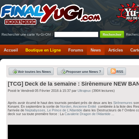
Rechercher une carte Yu-Gi-Oh! :
Recherc
Accueil
Boutique en Ligne
Forums
News
Articles
Cart
Voir toutes les News
Proposer une News ?
RSS
[TCG] Deck de la semaine : Sirènemure NEW BA
Posté le Vendredi 05 Février 2016 à 15:37 par
Ultrajeux
(3904 lectures)
Après avoir écumé le haut des tournois pendant près de deux ans les
Sirènemures
son
Konami. En septembre la sortie de
Norden, Ancienne Entité
combinée à la liste des Rest
l'arrivée de
Neptabysses, Le Prince de L'Atlantide
dans les Destructeurs de l' Ombre con
deck sur sa toute première force : La
Cavalerie Dragon de l'Atlantide
...