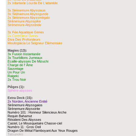
2x
Infanterie Lourde De L'atlantide
3x
Sirènemure Abyssteus
3x
Sirènemure Abyssgunde
2x
Sirènemure Abyssmégalo
Sirènemure Abysspike
Sirènemure Abysslinde
3x
Fée Aquatique Genex
2x
Contrôleur Genex
Diva Des Profondeurs
Moulinglacia Le Seigneur Elémentaire
Magies (13):
3x
Fusion Instantanée
3x
Tourbillons Jumeaux
Ecaille-abysses De Mizuchi
Charge de l' Âme
Sauvetage
Un Pour Un
Raigeki
2x
Trou Noir
Pièges (1):
Sphère-abysses
Extra Deck (15):
2x
Norden, Ancienne Entité
Sirènemure Abyssgaios
Sirènemure Abysstrite
Numéro 101 : Honneur Silencieux Arche
Requin Bahamut
Résident Des Abysses
Castel, Le Mousquetaire Chasse-ciel
Numéro 11 : Gros Oeil
Dragon De Métal Flamboyant Aux Yeux Rouges
Tatsunoko