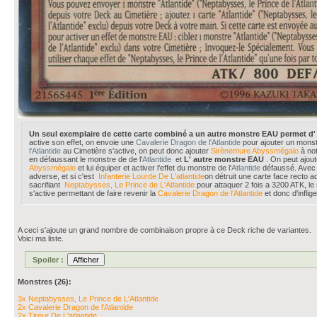
Un seul exemplaire de cette carte combiné a un autre monstre EAU permet d' ô
active son effet, on envoie une
Cavalerie Dragon de l'Atlantide
pour ajouter un monstr
l'Atlantide
au Cimetière s'active, on peut donc ajouter
Sirènemure Abyssmégalo
à not
en défaussant le monstre de de l'
Atlantide
et
L' autre monstre EAU
. On peut ajou
Abyssmégalo
et lui équiper et activer l'effet du monstre de l'
Atlantide
défaussé. Ave
adverse, et si c'est
Infanterie Lourde De L'atlantide
on détruit une carte face recto ad
sacrifiant
Neptabysses, Le Prince de L'Atlantide
pour attaquer 2 fois a 3200 ATK, le
s'active permettant de faire revenir la
Cavalerie Dragon de l'Atlantide
et donc d'infli
A ceci s'ajoute un grand nombre de combinaison propre à ce Deck riche de variantes.
Voici ma liste.
Spoiler :
Monstres (26):
3x
Neptabysses, Le Prince de L'Atlantide
2x
Cavalerie Dragon de l'Atlantide
2x
Tireur De L'atlantide