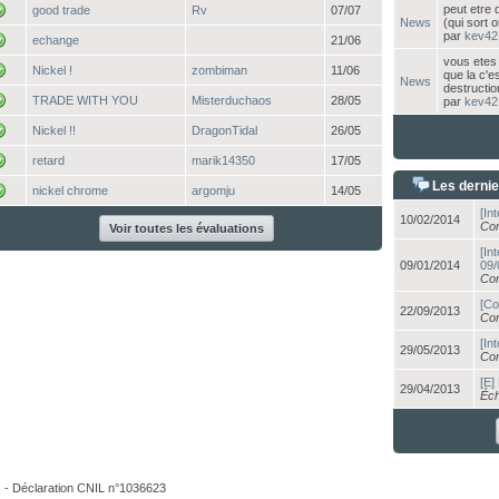
peut etre 
good trade
Rv
07/07
News
(qui sort 
par
kev42
echange
21/06
vous etes 
Nickel !
zombiman
11/06
que la c'e
News
destruction
TRADE WITH YOU
Misterduchaos
28/05
par
kev42
Nickel !!
DragonTidal
26/05
retard
marik14350
17/05
Les dernie
nickel chrome
argomju
14/05
[In
10/02/2014
Con
Voir toutes les évaluations
[In
09/01/2014
09/
Con
[Co
22/09/2013
Con
[In
29/05/2013
Con
[E]
29/04/2013
Éch
. - Déclaration CNIL n°1036623