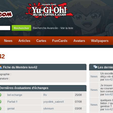
Recherche Avancée
-
Voir la liste
News
Articles
Cartes
FunCards
Avatars
Wallpapers
42
Fiche du Membre kev42
Les derni
Un excelle
ographie :
News
déçu vis-à
gnature :
par
kev42
Je trouve 
Dernières évaluations d'échanges
au courant
News
bon conseil
par
kev42
bel echange
Rv
25/08
quelques b
Parfait !!
yoyolink_sabreX
07/08
bidon :/ q
News
genèse ?
genial
silvinium
03/08
par
kev42