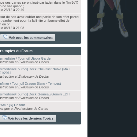
que ces cartes seront joué par jaden dans le film 5d'X
on ne sait quand )
le 23/12 à 22:49
sur de pas avoir oublier une partie de son effet parce
st vachement pourri a la limite un bonne effet de
 en pr...
le 08/12 à 21:08
Voir tous les commentaires
rs topics du Forum
termédiaire / Tournoi] Utopia Garden
struction et Évaluation de Decks
termediaire/Tournoi] Deck Chevalier Noble (MàJ
01/2014
struction et Évaluation de Decks
nfimer / Tournoi] Dragon Blanc - Tempest
struction et Évaluation de Decks
termédiaire/Tournoi] Deck Gémeau/Gemini EDIT
struction et Évaluation de Decks
 HA07 [R] De tout.
anges et Recherches de Cartes
Voir tous les derniers Topics