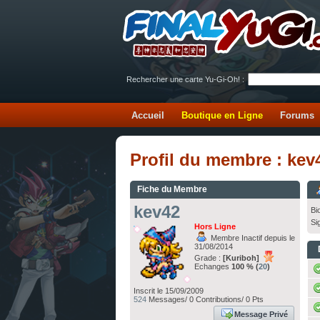
Rechercher une carte Yu-Gi-Oh! :
Accueil
Boutique en Ligne
Forums
Profil du membre : kev
Fiche du Membre
kev42
Bi
Si
Hors Ligne
Membre Inactif depuis le
31/08/2014
Grade :
[Kuriboh]
Echanges
100 % (
20
)
Inscrit le 15/09/2009
524
Messages/ 0 Contributions/ 0 Pts
Message Privé