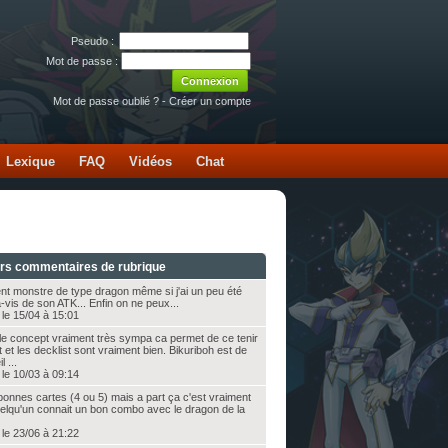
Pseudo :
Mot de passe :
Mot de passe oublié ?
-
Créer un compte
Lexique
FAQ
Vidéos
Chat
ers commentaires de rubrique
nt monstre de type dragon même si j'ai un peu été
-vis de son ATK... Enfin on ne peux...
le 15/04 à 15:01
le concept vraiment très sympa ca permet de ce tenir
 et les decklist sont vraiment bien. Bikuriboh est de
 ...
le 10/03 à 09:14
onnes cartes (4 ou 5) mais a part ça c'est vraiment
uelqu'un connait un bon combo avec le dragon de la
le 23/06 à 21:22