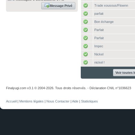
Trade xousous/Flownn
Message Privé
parfait
Bon échange
Parfait
Parfait
Impec
Nickel
nickel !
Voir toutes 
Finalyugi.com v3.1 © 2004-2026. Tous droits réservés. - Déclaration CNIL n°1036623
Accueil
|
Mentions légales
|
Nous Contacter
|
Aide
|
Statistiques