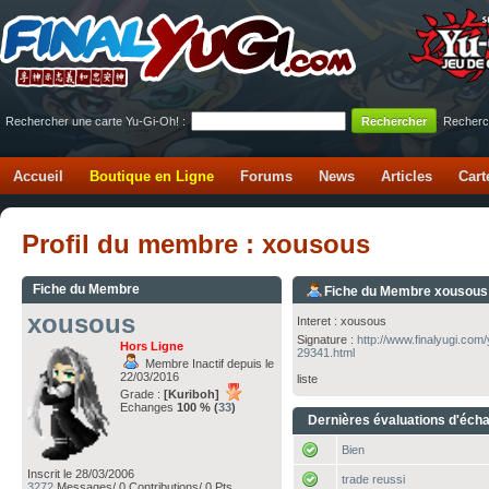
Rechercher une carte Yu-Gi-Oh! :
Recherc
Accueil
Boutique en Ligne
Forums
News
Articles
Cart
Profil du membre : xousous
Fiche du Membre
Fiche du Membre xousous
xousous
Interet : xousous
Signature :
http://www.finalyugi.com
Hors Ligne
29341.html
Membre Inactif depuis le
22/03/2016
liste
Grade :
[Kuriboh]
Echanges
100 % (
33
)
Dernières évaluations d'éch
Bien
Inscrit le 28/03/2006
trade reussi
3272
Messages/ 0 Contributions/ 0 Pts