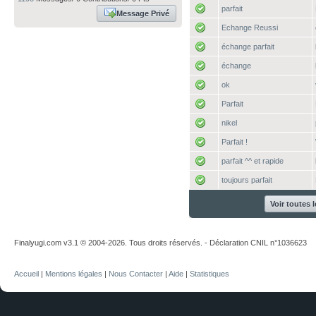
parfait
Message Privé
Echange Reussi
échange parfait
échange
ok
Parfait
nikel
Parfait !
parfait ^^ et rapide
toujours parfait
Voir toutes 
Finalyugi.com v3.1 © 2004-2026. Tous droits réservés. - Déclaration CNIL n°1036623
Accueil
|
Mentions légales
|
Nous Contacter
|
Aide
|
Statistiques