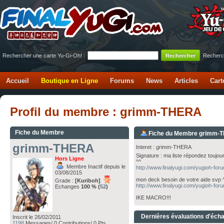
Rechercher une carte Yu-Gi-Oh! :
Recherc
Accueil
Boutique en Ligne
Forums
News
Articles
Cart
Profil du membre : grimm-THERA
Fiche du Membre
Fiche du Membre grimm-
grimm-THERA
Interet : grimm-THERA
Signature : ma liste répondez touj
Hors Ligne
^^
Membre Inactif depuis le
http://www.finalyugi.com/yugioh-for
03/08/2015
mon deck besoin de votre aide svp 
Grade :
[Kuriboh]
http://www.finalyugi.com/yugioh-for
Echanges
100 % (
52
)
IKE MACRO!!!
Dernières évaluations d'éch
Inscrit le 26/02/2011
1198
Messages/ 0 Contributions/ 0 Pts