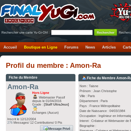
Rechercher une carte Yu-Gi-Oh! :
Recherc
Accueil
Boutique en Ligne
Forums
News
Articles
Cart
Profil du membre : Amon-Ra
Fiche du Membre
Fiche du Membre Amon-R
Amon-Ra
Nom : Taisne
Prénom : Jean Christophe
Hors Ligne
Ville : Paris
Webmaster Passif
depuis le 01/04/2016
Département : Paris
Grade :
[Staff UltraJeux]
Pays : France Métropolitaine
Date de Naissance : 04/03/1984
Echanges (Aucun)
Occupation : Ingénieur en Informati
Inscrit le 12/12/2004
Interet : Créateur et Webmaster de 
276
Messages/ 12 Contributions/ 0 Pts
Biographie :
Message Privé
Signature : Créateur et Webmaster 