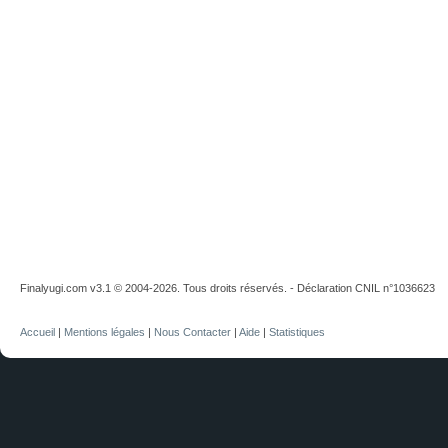
Finalyugi.com v3.1 © 2004-2026. Tous droits réservés. - Déclaration CNIL n°1036623
Accueil
|
Mentions légales
|
Nous Contacter
|
Aide
|
Statistiques