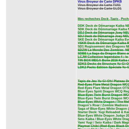
Virus Broyeur de Carte DPKB
Virus Broyeur de Carte TU01
Virus Broyeur de Carte GLD1
Mes recheches Deck ,Tapis , Poche
DDK Deck de Démarrage Kaiba N
SDK Deck de Démmarrage Kaiba
DDJ Deck de Démarrage Joey NE
SDJ Deck de Démarrage Joey NE
SKE Deck de Démarrage Kaiba E
YSKR Deck de Démarrage Kaiba 
SD1 Rugissement des Dragons 
SDZW Le Monde Des Zombies N
SDBE La Saga du Dragon Blanc a
LCJW Collection legendaire 4 : l
TIN BOX MEGA Boite 2016 Kaiba 
SDKS Decks de Structure Yu-Gi-
LDK2 Packs Edition Spéciale Yu-G
Tapis de Jeu Yu-Gi-Oh! Plateau 
Red-Eyes Flare Metal Dragon WC
Red-Eyes Flare Metal Dragon OT
Blue-Eyes Spirit Dragon WCQ Re
Blue-Eyes Twin Burst Dragon WC
Blue-Eyes Twin Burst Dragon WC
Blue-Eyes White Dragon / The M
Dragon's Roar / Zombie Madness
Saga of Blue-Eyes White Dragon 
Starter Deck: Yugi Reloaded & Ka
Blue-Eyes White Dragon Judge 2
Seto Kaiba / Blue-Eyes White Dra
Yami Yugi / Seto Kaiba / Dark Mag
Playmat Chibi (Red-Eyes Black Dr