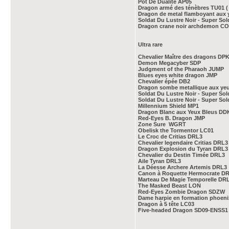
Pot De Dualité AP05
Dragon armé des ténèbres TU01 ( 
​Dragon de metal flamboyant aux
Soldat Du Lustre Noir - Super S
Dragon crane noir archdemon C
Ultra rare
Chevalier Maître des dragons DP
Demon Megacyber SDP
Judgment of the Pharaoh JUMP
Blues eyes white dragon JMP
Chevalier épée DB2
Dragon sombe metallique aux ye
Soldat Du Lustre Noir - Super S
Soldat Du Lustre Noir - Super So
Millennium Shield MP1
Dragon Blanc aux Yeux Bleus DD
Red-Eyes B. Dragon JMP
Zone Sure WGRT
Obelisk the Tormentor LC01
Le Croc de Critias DRL3
Chevalier legendaire Critias DRL3
Dragon Explosion du Tyran DRL3
Chevalier du Destin Timée DRL3
Aile Tyran DRL3
La Déesse Archere Artemis DRL3
Canon à Roquette Hermocrate D
Marteau De Magie Temporelle DR
The Masked Beast LON
​Red-Eyes Zombie Dragon SDZW
Dame harpie en formation phoen
Dragon à 5 tête LC03
Five-headed Dragon SD09-ENSS