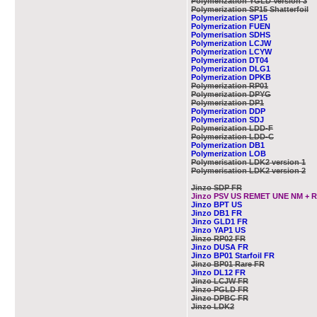
Polymerization YGLD Version 3
Polymerization SP15 Shatterfoil
Polymerization SP15
Polymerization FUEN
Polymerisation SDHS
Polymerization LCJW
Polymerization LCYW
Polymerization DT04
Polymerization DLG1
Polymerization DPKB
Polymerization RP01
Polymerization DPYG
Polymerization DP1
Polymerization DDP
Polymerization SDJ
Polymerization LDD-F
Polymerization LDD-C
Polymerization DB1
Polymerization LOB
Polymerisation LDK2 version 1
Polymerisation LDK2 version 2
Jinzo SDP FR
Jinzo PSV US REMET UNE NM + 
Jinzo BPT US
Jinzo DB1 FR
Jinzo GLD1 FR
Jinzo YAP1 US
Jinzo RP02 FR
Jinzo DUSA FR
Jinzo BP01 Starfoil FR
Jinzo BP01 Rare FR
Jinzo DL12 FR
Jinzo LCJW FR
Jinzo PGLD FR
Jinzo DPBC FR
Jinzo LDK2