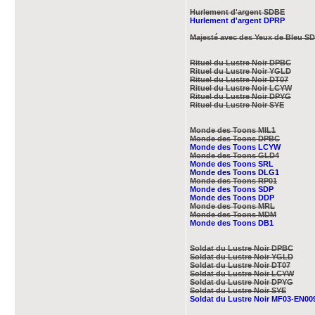
Hurlement d'argent SDBE
Hurlement d'argent ​DPRP
Majesté avec des Yeux de Bleu​ S
Rituel du Lustre Noir DPBC
Rituel du Lustre Noir YGLD
Rituel du Lustre Noir DT07
Rituel du Lustre Noir LCYW
Rituel du Lustre Noir DPYG
Rituel du Lustre Noir SYE
Monde des Toons MIL1
Monde des Toons DPBC
Monde des Toons LCYW
Monde des Toons GLD4
Monde des Toons SRL
Monde des Toons DLG1
Monde des Toons RP01
Monde des Toons SDP
Monde des Toons DDP
Monde des Toons MRL
Monde des Toons MDM
Monde des Toons DB1
Soldat du Lustre Noir DPBC
Soldat du Lustre Noir YGLD
Soldat du Lustre Noir DT07
Soldat du Lustre Noir LCYW
Soldat du Lustre Noir DPYG
Soldat du Lustre Noir SYE
Soldat du Lustre Noir MF03-EN00