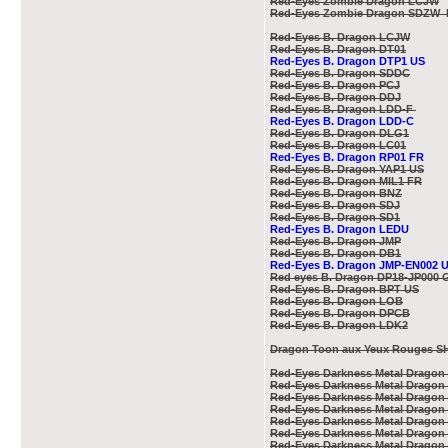
Red-Eyes Zombie Dragon LCJW
Red-Eyes Zombie Dragon SDZW
Red-Eyes B. Dragon LCJW
Red-Eyes B. Dragon DT01
Red-Eyes B. Dragon DTP1 US
Red-Eyes B. Dragon SDDC
Red-Eyes B. Dragon PCJ
Red-Eyes B. Dragon DDJ
Red-Eyes B. Dragon LDD-F
Red-Eyes B. Dragon LDD-C
Red-Eyes B. Dragon DLG1
Red-Eyes B. Dragon LC01
Red-Eyes B. Dragon RP01 FR
Red-Eyes B. Dragon YAP1 US
Red-Eyes B. Dragon MIL1 FR
Red-Eyes B. Dragon BNZ
Red-Eyes B. Dragon SDJ
Red-Eyes B. Dragon SD1
Red-Eyes B. Dragon LEDU
Red-Eyes B. Dragon JMP
Red-Eyes B. Dragon DB1
Red-Eyes B. Dragon JMP-EN002 
Red eyes B. Dragon DP18-JP000 
Red-Eyes B. Dragon BPT US
Red-Eyes B. Dragon LOB
Red-Eyes B. Dragon DPCB
Red-Eyes B. Dragon LDK2
Dragon Toon aux Yeux Rouges S
Red-Eyes Darkness Metal Drago
Red-Eyes Darkness Metal Dragon
Red-Eyes Darkness Metal Drago
Red-Eyes Darkness Metal Drago
Red-Eyes Darkness Metal Dragon
Red-Eyes Darkness Metal Drago
Red-Eyes Darkness Metal Drago