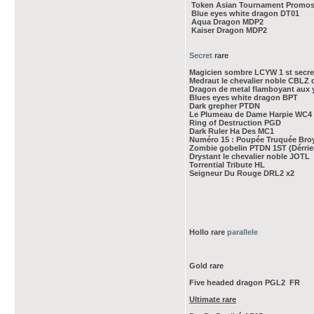
Token Asian Tournament Promos (
Blue eyes white dragon DT01
Aqua Dragon MDP2
Kaiser Dragon MDP2
Secret
rare
Magicien sombre LCYW 1 st secre
Medraut le chevalier noble CBLZ d
Dragon de metal flamboyant aux
Blues eyes white dragon BPT
Dark grepher PTDN
Le Plumeau de Dame Harpie WC4
Ring of Destruction PGD
Dark Ruler Ha Des MC1
Numéro 15 : Poupée Truquée Br
Zombie gobelin PTDN 1ST (Dérrie
Drystant le chevalier noble JOTL
Torrential Tribute HL
Seigneur Du Rouge DRL2 x2
Hollo rare
parallele
Gold rare
Five headed dragon PGL2 FR
Ultimate rare