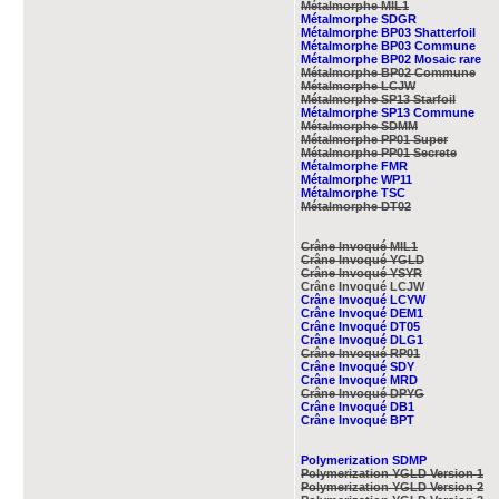
Métalmorphe MIL1
Métalmorphe SDGR
Métalmorphe BP03 Shatterfoil
Métalmorphe BP03 Commune
Métalmorphe BP02 Mosaic rare
Métalmorphe BP02 Commune
Métalmorphe LCJW
Métalmorphe SP13 Starfoil
Métalmorphe SP13 Commune
Métalmorphe SDMM
Métalmorphe PP01 Super
Métalmorphe PP01 Secrete
Métalmorphe FMR
Métalmorphe WP11
Métalmorphe TSC
Métalmorphe DT02
Crâne Invoqué MIL1
Crâne Invoqué YGLD
Crâne Invoqué YSYR
Crâne Invoqué LCJW
Crâne Invoqué LCYW
Crâne Invoqué DEM1
Crâne Invoqué DT05
Crâne Invoqué DLG1
Crâne Invoqué RP01
Crâne Invoqué SDY
Crâne Invoqué MRD
Crâne Invoqué DPYG
Crâne Invoqué DB1
Crâne Invoqué BPT
Polymerization SDMP
Polymerization YGLD Version 1
Polymerization YGLD Version 2