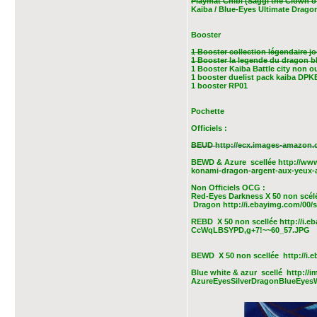
Playmat Chibi (Saggi the Clown o
Kaiba / Blue-Eyes Ultimate Drago
Booster
1 Booster collection légendaire 
1 Booster la legende du dragon b
1 Booster Kaiba Battle city non o
1 booster duelist pack kaiba DP
1 booster RP01
Pochette
Officiels :
BEUD
http://ecx.images-amazon
BEWD & Azure scellée
http://www
konami-dragon-argent-aux-yeux-a
Non Officiels OCG :
Red-Eyes Darkness X 50 non scél
Dragon http://i.ebayimg.com/
REBD X 50 non scellée
http://i
CcWqLBSYPD,g+7!~~60_57.JPG
BEWD X 50 non scellée
http://
Blue white & azur scellé
http://
AzureEyesSilverDragonBlueEyes