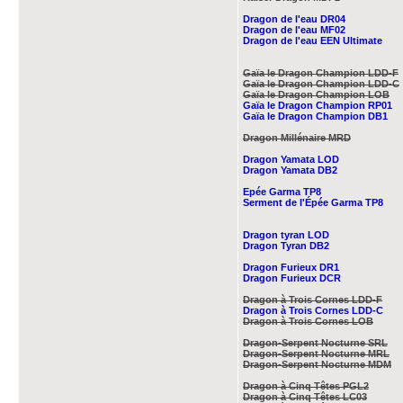
Dragon de l'eau DR04
Dragon de l'eau MF02
Dragon de l'eau EEN Ultimate
Gaïa le Dragon Champion LDD-F
Gaïa le Dragon Champion LDD-C
Gaïa le Dragon Champion
LOB
Gaïa le Dragon Champion RP01
Gaïa le Dragon Champion DB1
Dragon Millénaire
MRD
Dragon Yamata LOD
Dragon Yamata DB2
Epée Garma TP8
Serment de l'Épée Garma TP8
Dragon tyran LOD
Dragon Tyran DB2
Dragon Furieux DR1
Dragon Furieux DCR
Dragon à Trois Cornes LDD-F
Dragon à Trois Cornes LDD-C
Dragon à Trois Cornes LOB
Dragon-Serpent Nocturne SRL
Dragon-Serpent Nocturne MRL
Dragon-Serpent Nocturne MDM
Dragon à Cinq Têtes PGL2
Dragon à Cinq Têtes LC03