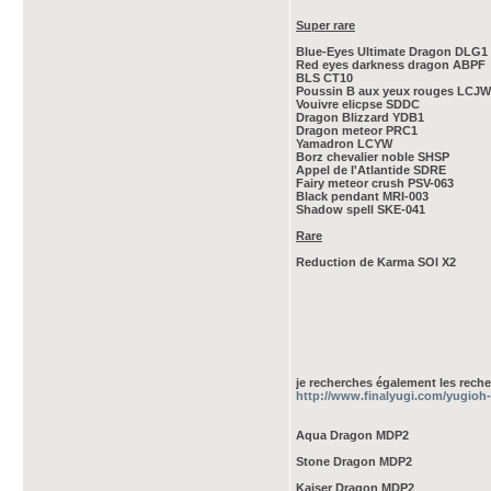
Super rare
Blue-Eyes Ultimate Dragon DLG1
Red eyes darkness dragon ABPF
BLS CT10
Poussin B aux yeux rouges LCJW
Vouivre elicpse SDDC
Dragon Blizzard YDB1
Dragon meteor PRC1
Yamadron LCYW
Borz chevalier noble SHSP
Appel de l'Atlantide SDRE
Fairy meteor crush PSV-063
Black pendant MRI-003
Shadow spell SKE-041
Rare
Reduction de Karma SOI X2
[size=
je recherches également les recher
http://www.finalyugi.com/yugioh
Aqua Dragon MDP2
Stone Dragon MDP2
Kaiser Dragon MDP2