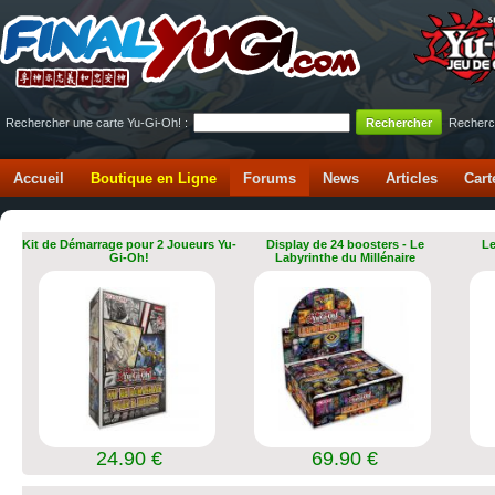
Rechercher une carte Yu-Gi-Oh! :
Recherc
Accueil
Boutique en Ligne
Forums
News
Articles
Cart
Kit de Démarrage pour 2 Joueurs Yu-
Display de 24 boosters - Le
Le
Gi-Oh!
Labyrinthe du Millénaire
24.90 €
69.90 €