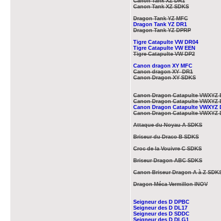
Canon Tank XZ DR1
Canon Tank XZ SDKS
Dragon Tank YZ MFC
Dragon Tank YZ DR1
Dragon Tank YZ DPRP
Tigre Catapulte VW DR04
Tigre Catapulte VW EEN
Tigre Catapulte VW DP2
Canon dragon XY MFC
Canon dragon XY DR1
Canon Dragon XY SDKS
Canon Dragon Catapulte VWXYZ 
Canon Dragon Catapulte VWXYZ 
Canon Dragon Catapulte VWXYZ
Canon Dragon Catapulte VWXYZ 
Attaque du Noyau A SDKS
Briseur du Draco B SDKS
Croc de la Vouivre C SDKS
Briseur Dragon ABC SDKS
Canon Briseur Dragon A à Z SDK
Dragon Méca Vermillon​ INOV
Seigneur des D DPBC
Seigneur des D DL17
Seigneur des D SDDC
Seigneur des D DLG1