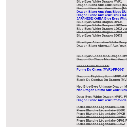
Blue-Eyes White Dragon MVP1
Dragon Blanc Aux Yeux Bleus (M
Dragon Blanc Aux Yeux Bleus (
Dragon Blanc Aux Yeux Bleus D
Dragon Blanc Aux Yeux Bleus K
JAPANESE KAIBA Blue Eyes Whi
Blue-Eyes White Dragon DPCB
Blue-Eyes White Dragon LDK2-ver
Blue-Eyes White Dragon LDK2 ver
Blue-Eyes White Dragon LDK2 ver
Blue-Eyes White Dragon SDKS
Blue-Eyes Alternative White Dra
Dragon Blanc Alternatif Aux Yeu
Blue-Eyes Chaos MAX Dragon M
Dragon Du Chaos Max Aux Yeux 
Chaos Form MVP1-FR
Forme Du Chaos (MVP1-FRG08)
Dragonic Fighting Spirit MVP1-FR
Esprit De Combat Du Dragon (M
Neo Blue-Eyes Ultimate Dragon 
Néo Dragon Ultime Aux Yeux Ble
Deep-Eyes White Dragon MVP1-F
Dragon Blanc Aux Yeux Profond
Pierre Blanche Légendaire SDBE
Pierre Blanche Légendaire SDDC
Pierre Blanche Légendaire DPKB
Pierre Blanche Légendaire CSOC
Pierre Blanche Légendaire OP01 
Pierre Blanche Légendaire LDK2