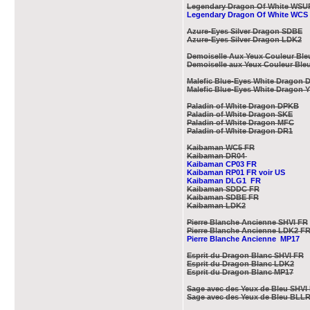
Legendary Dragon Of White WSU
Legendary Dragon Of White WCS
Azure-Eyes Silver Dragon SDBE
Azure-Eyes Silver Dragon LDK2
Demoiselle Aux Yeux Couleur Bl
Demoiselle aux Yeux Couleur Ble
Malefic Blue-Eyes White Dragon
Malefic Blue-Eyes White Dragon 
Paladin of White Dragon DPKB
Paladin of White Dragon SKE
Paladin of White Dragon MFC
Paladin of White Dragon DR1
Kaibaman WC5 FR
Kaibaman DR04
Kaibaman CP03 FR
Kaibaman RP01 FR voir US
Kaibaman DLG1 FR
Kaibaman SDDC FR
Kaibaman SDBE FR
Kaibaman LDK2
Pierre Blanche Ancienne SHVI FR
Pierre Blanche Ancienne LDK2 F
Pierre Blanche Ancienne MP17
Esprit du Dragon Blanc SHVI FR
Esprit du Dragon Blanc LDK2
Esprit du Dragon Blanc MP17
Sage avec des Yeux de Bleu SHVI
Sage avec des Yeux de Bleu BLL