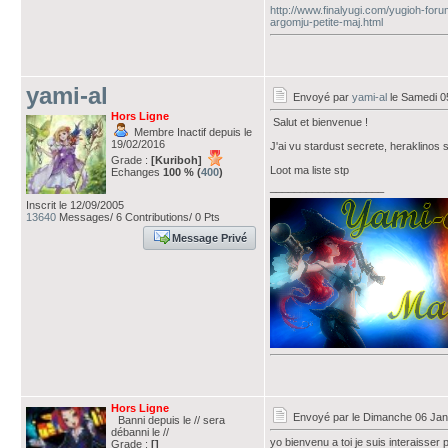
http://www.finalyugi.com/yugioh-foru
argomju-petite-maj.html
yami-al
Envoyé par
yami-al
le Samedi 0
Hors Ligne
Salut et bienvenue !
Membre Inactif depuis le
19/02/2016
J'ai vu stardust secrete, heraklinos s
Grade :
[Kuriboh]
Loot ma liste stp
Echanges
100 % (
400
)
___________________
Inscrit le 12/09/2005
13640
Messages/ 6 Contributions/ 0 Pts
Message Privé
Hors Ligne
Envoyé par
le Dimanche 06 Jan
Banni depuis le // sera
débanni le //
yo bienvenu a toi je suis interaisser p
Grade :
[]