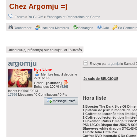
Chez Argomju =)
Forum
>
Yu-Gi-Oh!
>
Échanges et Recherches de Cartes
Rechercher
Liste des Membres
Echanges
Aide
Se Connecte
Utilisateur(s) présent(s) sur ce sujet :
et 18 invités
argomju
Envoyé par
argomju
le Samedi 0
Hors Ligne
Membre Inactif depuis le
27/11/2025
Je suis de BELGIQUE
Grade :
[Kuriboh]
Echanges
100 % (
526
)
Inscrit le 05/01/2013
17766
Messages/ 0 Contributions/ 0 Pts
Hors liste
Message Privé
1 Booster The Dark Side Of Dime
1 plateau de jeux le monde de Jo
1 Coffret collector édition limité
1 Coffret collector édition limité
1 Pokemon Rubis Omega 3DS/2D
PS3 12GO+Disque dur 250GB SONY( 
Blue-eyes white dragon DT01-EN
1 Porte folio Ultra Pro
Coffret DVD intégrale X De Clamp