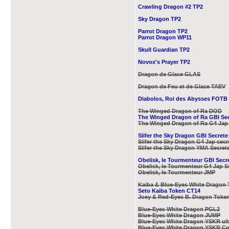
Crawling Dragon #2 TP2
Sky Dragon TP2
Parrot Dragon TP2
Parrot Dragon WP11
Skull Guardian TP2
Novox's Prayer TP2
Dragon de Glace GLAS
Dragon de Feu et de Glace TAEV
Diabolos, Roi des Abysses FOTB
The Winged Dragon of Ra DOD
The Winged Dragon of Ra GBI Se
The Winged Dragon of Ra G4 Jap 
Slifer the Sky Dragon GBI Secrete
Slifer the Sky Dragon G4 Jap secr
Slifer the Sky Dragon YMA Secret
Obelisk, le Tourmenteur GBI Secr
Obelisk, le Tourmenteur G4 Jap S
Obelisk, le Tourmenteur JMP
Kaiba & Blue-Eyes White Dragon
Seto Kaiba Token CT14
Joey & Red-Eyes B. Dragon Toke
Blue-Eyes White Dragon PGL2
Blue-Eyes White Dragon JUMP
Blue-Eyes White Dragon YSKR ult
Blue-Eyes White Dragon YSKR 