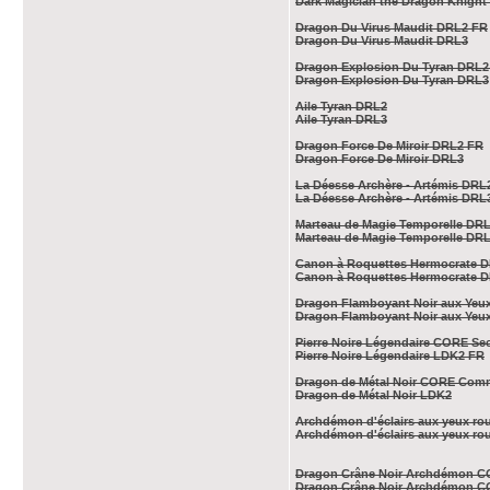
Dark Magician the Dragon Knigh
Dragon Du Virus Maudit DRL2 FR
Dragon Du Virus Maudit​ DRL3
Dragon Explosion Du Tyran DRL2
Dragon Explosion Du Tyran DRL3
Aile Tyran DRL2
Aile Tyran DRL3
Dragon Force De Miroir DRL2 FR
Dragon Force De Miroir DRL3
La Déesse Archère - Artémis DRL
La Déesse Archère - Artémis DRL
Marteau de Magie Temporelle DR
Marteau de Magie Temporelle DR
Canon à Roquettes Hermocrate 
Canon à Roquettes Hermocrate 
Dragon Flamboyant Noir aux Ye
Dragon Flamboyant Noir aux Yeu
Pierre Noire Légendaire CORE Se
Pierre Noire Légendaire LDK2 FR
Dragon de Métal Noir CORE Co
Dragon de Métal Noir LDK2
Archdémon d'éclairs aux yeux r
Archdémon d'éclairs aux yeux r
Dragon Crâne Noir Archdémon C
Dragon Crâne Noir Archdémon C