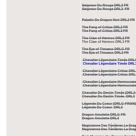
Seigneur Du Rouge DRL2 FR
Seigneur Du Rouge DRL3 FR
Paladin Du Dragon Noir DRL2 FR
The Fang of Critias DRL2 FR
The Fang of Critias DRL3 FR
The Claw of Hermos DRL2 FR
The Claw of Hermos DRL3 FR
The Eye of Timaeus DRLG FR
The Eye of Timaeus DRL3 FR
Chevalier Légendaire Timée DR
Chevalier Légendaire Timée DRL
Chevalier Légendaire Critias DR
Chevalier Légendaire Critias DRL
Chevalier Légendaire Hermocrat
Chevalier Légendaire Hermocrat
Chevalier Du Destin Timée (DRL2
Chevalier Du Destin Timée DRL3
Légende Du Coeur (DRLG-FR006
Légende Du Coeur DRL3
Dragon Amulette DRLG FR
Dragon Amulette DRL3
Magicienne
D
es Ténèbres Le Dra
Magicienne Des Ténèbres Le Dra