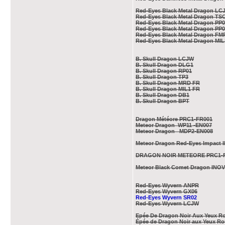
Red-Eyes Black Metal Dragon LC
Red-Eyes Black Metal Dragon TS
Red-Eyes Black Metal Dragon PP0
Red-Eyes Black Metal Dragon PP0
Red-Eyes Black Metal Dragon FM
Red-Eyes Black Metal Dragon MI
B. Skull Dragon LCJW
B. Skull Dragon DLG1
B. Skull Dragon RP01
B. Skull Dragon TP3
B. Skull Dragon MRD FR
B. Skull Dragon MIL1 FR
B. Skull Dragon DB1
B. Skull Dragon BPT
Dragon Météore PRC1-FR001
Meteor Dragon WP11 -EN007
Meteor Dragon MDP2-EN008
Meteor Dragon Red-Eyes Impact 
DRAGON NOIR METEORE PRC1-
Meteor Black Comet Dragon INO
Red-Eyes Wyvern ANPR
Red-Eyes Wyvern GX06
Red-Eyes Wyvern SR02
Red-Eyes Wyvern LCJW
Epée De Dragon Noir Aux Yeux 
Épée de Dragon Noir aux Yeux R