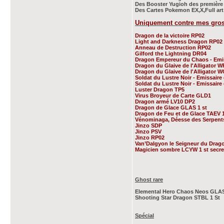
Des Booster Yugioh des première
Des Cartes Pokemon EX,X,Full art 
Uniquement contre mes gr
Dragon de la victoire RP02
Light and Darkness Dragon RP02
Anneau de Destruction RP02
Gilford the Lightning DR04
Dragon Empereur du Chaos - Emi
Dragon du Glaive de l'Alligator W
Dragon du Glaive de l'Alligator 
Soldat du Lustre Noir - Emissa
Soldat du Lustre Noir - Emissa
Luster Dragon TP5
Virus Broyeur de Carte GLD1
Dragon armé LV10 DP2
Dragon de Glace GLAS 1 st
Dragon de Feu et de Glace TAEV 1
Vénominaga, Déesse des Serpents
Jinzo SDP
Jinzo PSV
Jinzo RP02
Van’Dalgyon le Seigneur du Drag
Magicien sombre LCYW 1 st secre
Ghost rare
Elemental Hero Chaos Neos GLAS 
Shooting Star Dragon STBL 1 St
Spécial