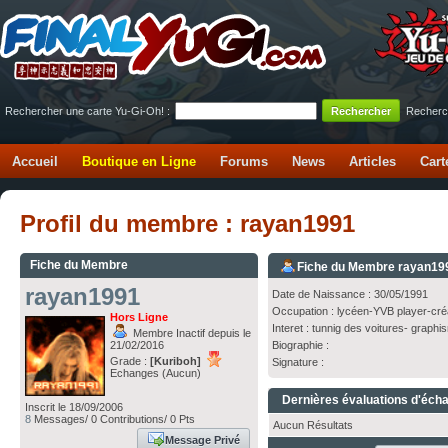
Rechercher une carte Yu-Gi-Oh! :
Recherc
Accueil
Boutique en Ligne
Forums
News
Articles
Cart
Profil du membre : rayan1991
Fiche du Membre
Fiche du Membre rayan19
rayan1991
Date de Naissance : 30/05/1991
Occupation : lycéen-YVB player-cré
Hors Ligne
Interet : tunnig des voitures- graph
Membre Inactif depuis le
21/02/2016
Biographie :
Grade :
[Kuriboh]
Signature :
Echanges (Aucun)
Dernières évaluations d'éch
Inscrit le 18/09/2006
8
Messages/ 0 Contributions/ 0 Pts
Aucun Résultats
Message Privé