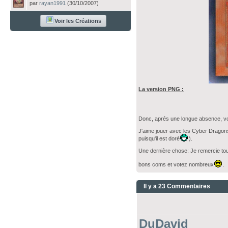
par
rayan1991
(30/10/2007)
Voir les Créations
La version PNG :
Donc, aprés une longue absence, vo
J'aime jouer avec les Cyber Dragons
puisqu'il est doré
).
Une dernière chose: Je remercie tous
bons coms et votez nombreux
.
Il y a 23 Commentaires
DuDavid