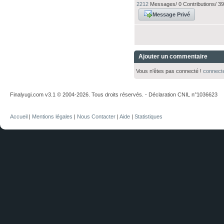
2212
Messages/ 0 Contributions/ 39
Message Privé
Ajouter un commentaire
Vous n'êtes pas connecté !
connect
Finalyugi.com v3.1 © 2004-2026. Tous droits réservés. - Déclaration CNIL n°1036623
Accueil
|
Mentions légales
|
Nous Contacter
|
Aide
|
Statistiques