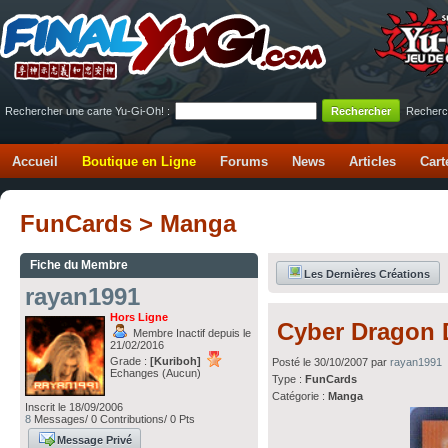
Rechercher une carte Yu-Gi-Oh! :
Recherc
Accueil
Boutique en Ligne
Forums
News
Articles
Cart
FunCards > Manga
Fiche du Membre
Les Dernières Créations
rayan1991
Hors Ligne
Cyber Dragon 
Membre Inactif depuis le
21/02/2016
Grade :
[Kuriboh]
Posté le 30/10/2007 par
rayan1991
Echanges (Aucun)
Type :
FunCards
Catégorie :
Manga
Inscrit le 18/09/2006
8
Messages/ 0 Contributions/ 0 Pts
Message Privé