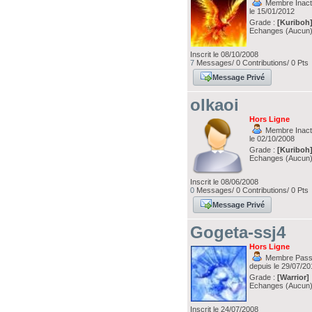
Membre Inacti
le 15/01/2012
Grade :
[Kuriboh
Echanges (Aucun
Inscrit le 08/10/2008
7
Messages/ 0 Contributions/ 0 Pts
Message Privé
olkaoi
Hors Ligne
Membre Inacti
le 02/10/2008
Grade :
[Kuriboh
Echanges (Aucun
Inscrit le 08/06/2008
0
Messages/ 0 Contributions/ 0 Pts
Message Privé
Gogeta-ssj4
Hors Ligne
Membre Pass
depuis le 29/07/2
Grade :
[Warrior]
Echanges (Aucun
Inscrit le 24/07/2008