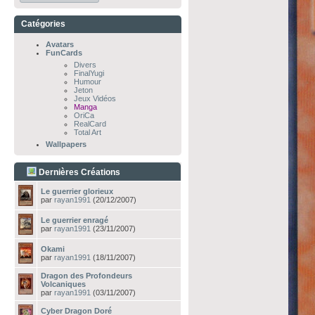
Catégories
Avatars
FunCards
Divers
FinalYugi
Humour
Jeton
Jeux Vidéos
Manga
OriCa
RealCard
Total Art
Wallpapers
Dernières Créations
Le guerrier glorieux
par
rayan1991
(20/12/2007)
Le guerrier enragé
par
rayan1991
(23/11/2007)
Okami
par
rayan1991
(18/11/2007)
Dragon des Profondeurs
Volcaniques
par
rayan1991
(03/11/2007)
Cyber Dragon Doré