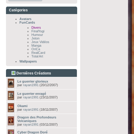
Catégories
Avatars
FunCards
Divers
FinalYugi
Humour
Jeton
Jeux Vidéos
Manga
OriCa
RealCard
Total Art
Wallpapers
Dernières Créations
Le guerrier glorieux
par
rayan1991
(20/12/2007)
Le guerrier enragé
par
rayan1991
(23/11/2007)
Okami
par
rayan1991
(18/11/2007)
Dragon des Profondeurs
Volcaniques
par
rayan1991
(03/11/2007)
Cyber Dragon Doré