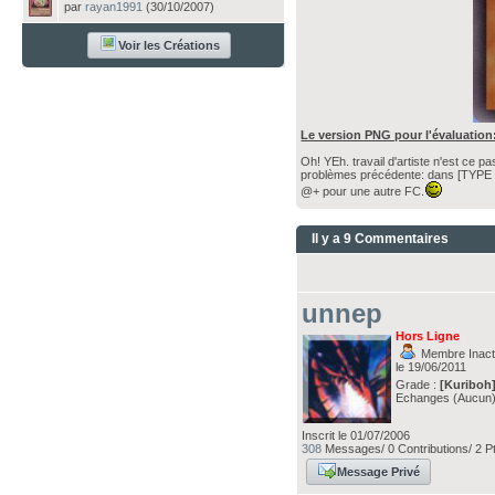
par
rayan1991
(30/10/2007)
Voir les Créations
Le version PNG pour l'évaluation
Oh! YEh. travail d'artiste n'est ce pa
problèmes précédente: dans [TYPE / EF
@+ pour une autre FC.
Il y a 9 Commentaires
unnep
Hors Ligne
Membre Inacti
le 19/06/2011
Grade :
[Kuriboh
Echanges (Aucun
Inscrit le 01/07/2006
308
Messages/ 0 Contributions/ 2 P
Message Privé