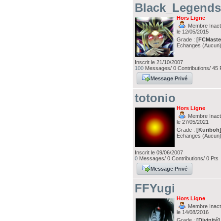
Black_Legend
Hors Ligne
Membre Inacti
le 12/05/2015
Grade :
[FCMaste
Echanges (Aucun
Inscrit le 21/10/2007
100
Messages/ 0 Contributions/ 45 
Message Privé
totonio
Hors Ligne
Membre Inacti
le 27/05/2021
Grade :
[Kuriboh
Echanges (Aucun
Inscrit le 09/06/2007
0
Messages/ 0 Contributions/ 0 Pts
Message Privé
FFYugi
Hors Ligne
Membre Inacti
le 14/08/2016
Grade :
[Divinité]