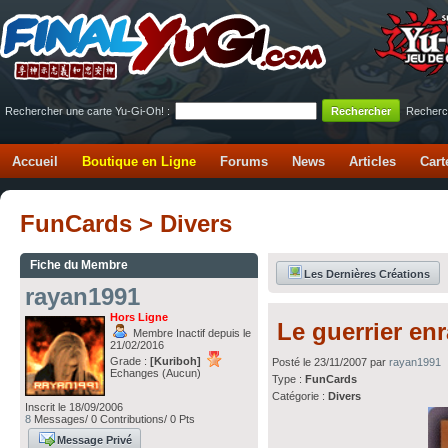
Rechercher une carte Yu-Gi-Oh! :
Recherc
Accueil
Boutique en Ligne
Forums
News
Articles
Cart
FunCards > Divers
Fiche du Membre
Les Dernières Créations
rayan1991
Hors Ligne
Le guerrier en
Membre Inactif depuis le
21/02/2016
Grade :
[Kuriboh]
Posté le 23/11/2007 par
rayan1991
Echanges (Aucun)
Type :
FunCards
Catégorie :
Divers
Inscrit le 18/09/2006
8
Messages/ 0 Contributions/ 0 Pts
Message Privé