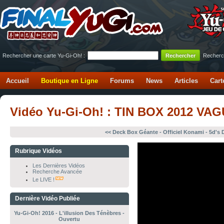
Rechercher une carte Yu-Gi-Oh! :
Recherc
Accueil
Boutique en Ligne
Forums
News
Articles
Cart
Vidéo Yu-Gi-Oh! : TIN BOX 2012 VAG
<< Deck Box Géante - Officiel Konami - 5d's 
Rubrique Vidéos
Les Dernières Vidéos
Recherche Avancée
Le LIVE !
Dernière Vidéo Publiée
Yu-Gi-Oh! 2016 - L'illusion Des Ténèbres -
Ouvertu