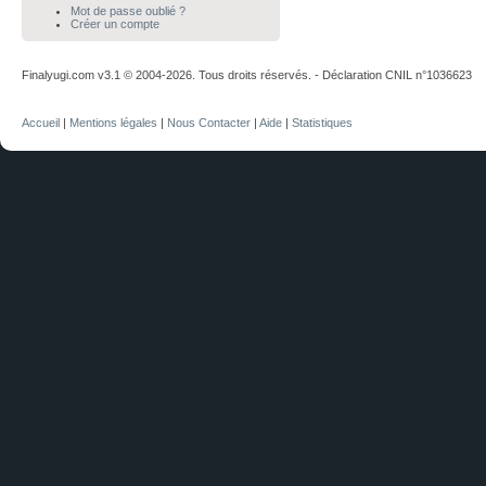
Mot de passe oublié ?
Créer un compte
Finalyugi.com v3.1 © 2004-2026. Tous droits réservés. - Déclaration CNIL n°1036623
Accueil
|
Mentions légales
|
Nous Contacter
|
Aide
|
Statistiques