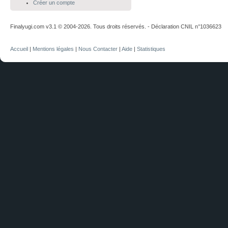
Créer un compte
Finalyugi.com v3.1 © 2004-2026. Tous droits réservés. - Déclaration CNIL n°1036623
Accueil
|
Mentions légales
|
Nous Contacter
|
Aide
|
Statistiques