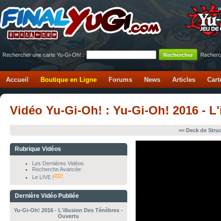
Rechercher une carte Yu-Gi-Oh! :
Recherc
Accueil
Boutique en Ligne
Forums
News
Articles
Cart
Vidéo Yu-Gi-Oh! : Yu-Gi-Oh! 2016 - L
<< Deck de Stru
Rubrique Vidéos
Les Dernières Vidéos
Recherche Avancée
Le LIVE !
Dernière Vidéo Publiée
Yu-Gi-Oh! 2016 - L'illusion Des Ténèbres -
Ouvertu