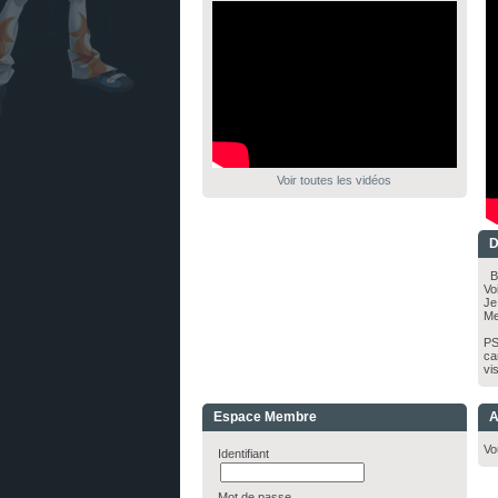
Voir toutes les vidéos
D
Bo
Vo
Je
Me
PS
ca
vi
Espace Membre
A
Vo
Identifiant
Mot de passe