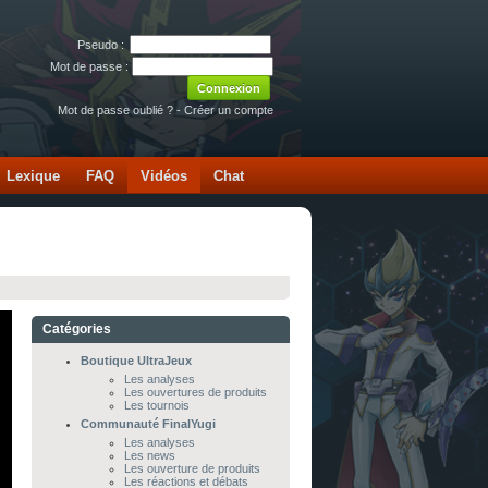
Pseudo :
Mot de passe :
Mot de passe oublié ?
-
Créer un compte
Lexique
FAQ
Vidéos
Chat
Catégories
Boutique UltraJeux
Les analyses
Les ouvertures de produits
Les tournois
Communauté FinalYugi
Les analyses
Les news
Les ouverture de produits
Les réactions et débats