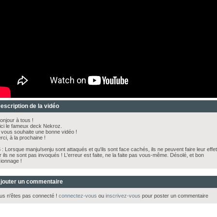
escription de la vidéo
njour à tous !
ici le fameux deck Nekroz.
 vous souhaite une bonne vidéo !
rci, à la prochaine !
 : Lorsque manju/senju sont attaqués et qu'ils sont face cachés, ils ne peuvent faire leur effet
r ils ne sont pas invoqués ! L'erreur est faite, ne la faite pas vous-même. Désolé, et bon
sionnage !
jouter un commentaire
us n'êtes pas connecté !
connectez-vous
ou
inscrivez-vous
pour poster un commentaire