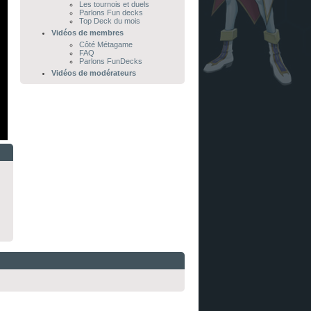
Les tournois et duels
Parlons Fun decks
Top Deck du mois
Vidéos de membres
Côté Métagame
FAQ
Parlons FunDecks
Vidéos de modérateurs