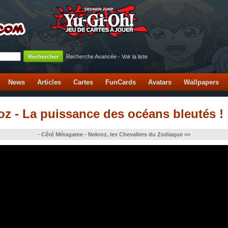
Recherche Avancée
-
Voir la liste
News
Articles
Cartes
FunCards
Avatars
Wallpapers
oz - La puissance des océans bleutés !
-
Côté Métagame - Nekroz, les Chevaliers du Zodiaque >>