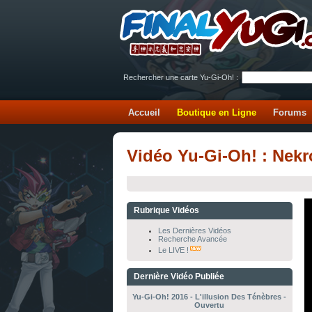
Rechercher une carte Yu-Gi-Oh! :
Accueil
Boutique en Ligne
Forums
Vidéo Yu-Gi-Oh! : Nekr
Rubrique Vidéos
Les Dernières Vidéos
Recherche Avancée
Le LIVE !
Dernière Vidéo Publiée
Yu-Gi-Oh! 2016 - L'illusion Des Ténèbres -
Ouvertu