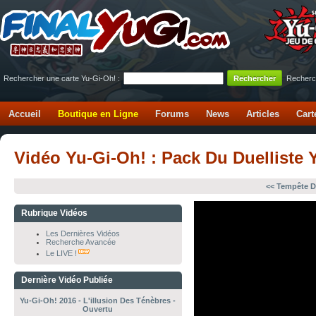
Rechercher une carte Yu-Gi-Oh! :
Recherc
Accueil
Boutique en Ligne
Forums
News
Articles
Cart
Vidéo Yu-Gi-Oh! : Pack Du Duelliste 
<< Tempête 
Rubrique Vidéos
Les Dernières Vidéos
Recherche Avancée
Le LIVE !
Dernière Vidéo Publiée
Yu-Gi-Oh! 2016 - L'illusion Des Ténèbres -
Ouvertu