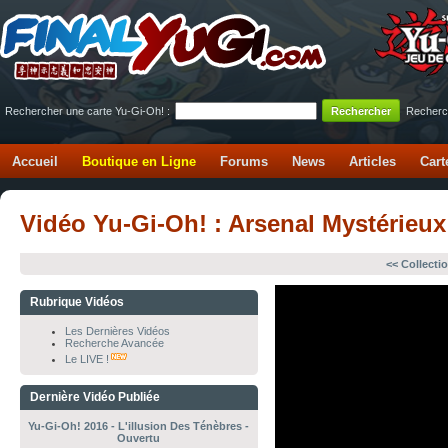
Rechercher une carte Yu-Gi-Oh! :
Recherc
Accueil
Boutique en Ligne
Forums
News
Articles
Cart
Vidéo Yu-Gi-Oh! : Arsenal Mystérieux
<< Collecti
Rubrique Vidéos
Les Dernières Vidéos
Recherche Avancée
Le LIVE !
Dernière Vidéo Publiée
Yu-Gi-Oh! 2016 - L'illusion Des Ténèbres -
Ouvertu