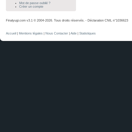
Mot de passe oublié ?
Créer un compte
Finalyugi.com v3.1 © 2004-2026. Tous droits réservés. - Déclaration CNIL n°1036623
Accueil
|
Mentions légales
|
Nous Contacter
|
Aide
|
Statistiques