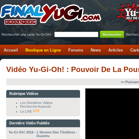
Rechercher une carte Yu-Gi-Oh! :
Recherc
Accueil
Boutique en Ligne
Forums
News
Articles
Cart
Vidéo Yu-Gi-Oh! : Pouvoir De La Pous
<< Puissan
Rubrique Vidéos
Les Dernières Vidéos
Recherche Avancée
Le LIVE !
Dernière Vidéo Publiée
Yu-Gi-Oh! 2016 - L'illusion Des Ténèbres -
Ouvertu