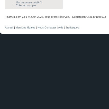
Mot de passe oublié ?
Créer un compte
Finalyugi.com v3.1 © 2004-2026. Tous droits réservés. - Déclaration CNIL n°1036623
Accueil
|
Mentions légales
|
Nous Contacter
|
Aide
|
Statistiques