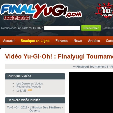
Rechercher une carte Yu-Gi-Oh! :
Recherc
Accueil
Boutique en Ligne
Forums
News
Articles
Cart
Vidéo Yu-Gi-Oh! : Finalyugi Tourname
<< Finalyugi Tournament 8 - Ph
Rubrique Vidéos
Les Dernières Vidéos
Recherche Avancée
Le LIVE !
Dernière Vidéo Publiée
Yu-Gi-Oh! 2016 - L'illusion Des Ténèbres -
Ouvertu