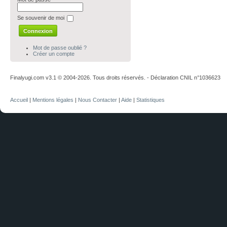
Se souvenir de moi
Mot de passe oublié ?
Créer un compte
Finalyugi.com v3.1 © 2004-2026. Tous droits réservés. - Déclaration CNIL n°1036623
Accueil
|
Mentions légales
|
Nous Contacter
|
Aide
|
Statistiques