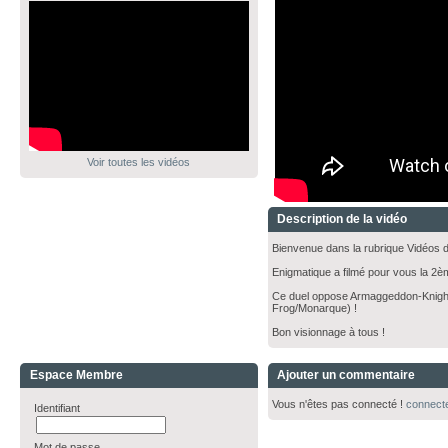
Voir toutes les vidéos
Description de la vidéo
Bienvenue dans la rubrique Vidéos d
Enigmatique a filmé pour vous la 
Ce duel oppose Armaggeddon-Knigh
Frog/Monarque) !
Bon visionnage à tous !
Espace Membre
Ajouter un commentaire
Vous n'êtes pas connecté !
connect
Identifiant
Mot de passe