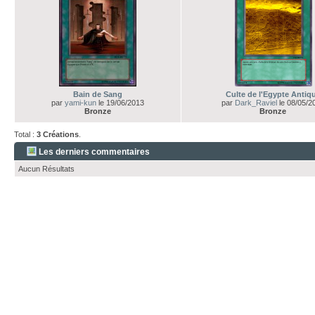
Bain de Sang
Culte de l'Egypte Antiq
par
yami-kun
le 19/06/2013
par
Dark_Raviel
le 08/05/2
Bronze
Bronze
Total :
3 Créations
.
Les derniers commentaires
Aucun Résultats