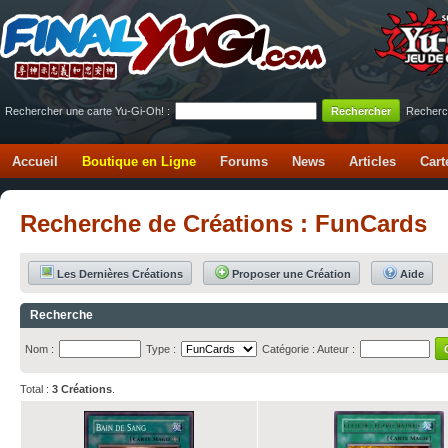
Rechercher une carte Yu-Gi-Oh! :
Recherc
Accueil
Boutique en Ligne
Forums
News
Articles
Cart
Recherche de Créations : FunCards
Les Dernières Créations
Proposer une Création
Aide
Recherche
Nom :
Type :
Catégorie :
Auteur :
Total :
3 Créations
.