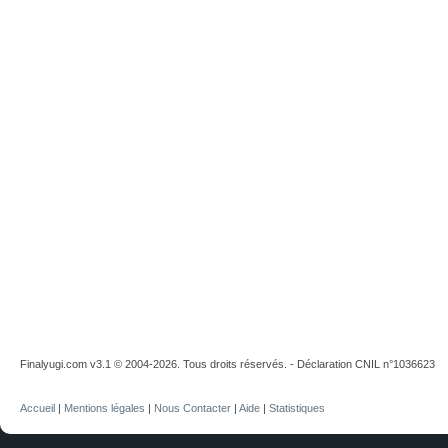
Finalyugi.com v3.1 © 2004-2026. Tous droits réservés. - Déclaration CNIL n°1036623
Accueil
|
Mentions légales
|
Nous Contacter
|
Aide
|
Statistiques