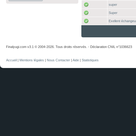
super
Super
Exellent échangeu
Finalyugi.com v3.1 © 2004-2026. Tous droits réservés. - Déclaration CNIL n°1036623
Accueil
|
Mentions légales
|
Nous Contacter
|
Aide
|
Statistiques