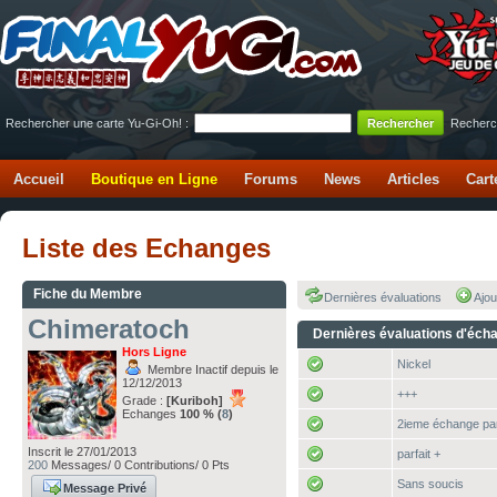
Rechercher une carte Yu-Gi-Oh! :
Recherc
Accueil
Boutique en Ligne
Forums
News
Articles
Cart
Liste des Echanges
Fiche du Membre
Dernières évaluations
Ajou
Chimeratoch
Dernières évaluations d'éch
Hors Ligne
Nickel
Membre Inactif depuis le
12/12/2013
+++
Grade :
[Kuriboh]
Echanges
100 % (
8
)
2ieme échange par
Inscrit le 27/01/2013
parfait +
200
Messages/ 0 Contributions/ 0 Pts
Sans soucis
Message Privé