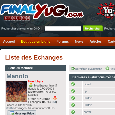
Rechercher une carte Yu-Gi-Oh! :
Recherc
Accueil
Boutique en Ligne
Forums
News
Articles
Cart
Liste des Echanges
Fiche du Membre
Dernières évaluations
Ajou
Manolo
Dernières évaluations d'éch
Hors Ligne
niquel
Modérateur Inactif
depuis le 27/01/2023
opé
Modération :
Articles,
Lexique
Parfait !
Grade :
[Kuriboh]
Echanges
100 % (
183
)
Inscrit le 13/09/2006
Parfait
8316
Messages/ 6 Contributions/ 0 Pts
parfait
Message Privé