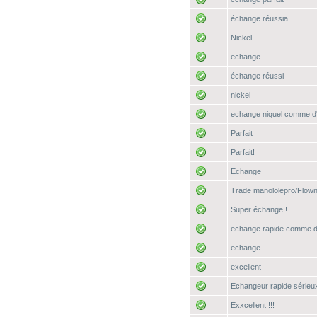
échange réussia
Nickel
echange
échange réussi
nickel
echange niquel comme d
Parfait
Parfait!
Echange
Trade manololepro/Flow
Super échange !
echange rapide comme d
echange
excellent
Echangeur rapide sérieu
Exxcellent !!!