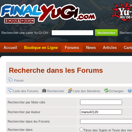
Rechercher une carte Yu-Gi-Oh! :
Recherc
Accueil
Boutique en Ligne
Forums
News
Articles
Cart
Recherche dans les Forums
Forum
Liste des Forums
Rechercher
Liste des Membres
Echanges
Rechercher par Mots-clés
Rechercher par Auteur
Rechercher dans les Forums
Rechercher dans
Titres des Sujets et Texte des 