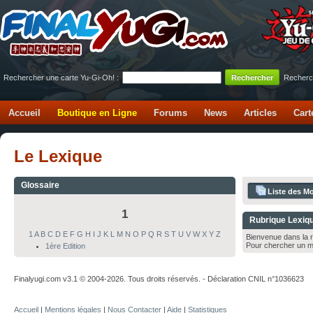
Rechercher une carte Yu-Gi-Oh! :
Recherc
Accueil
Boutique en Ligne
Forums
News
Articles
Cart
Le Lexique
Glossaire
Liste des Mo
1
Rubrique Lexiq
1
A
B
C
D
E
F
G
H
I
J
K
L
M
N
O
P
Q
R
S
T
U
V
W
X
Y
Z
Bienvenue dans la r
Pour chercher un m
1ère Edition
Finalyugi.com v3.1 © 2004-2026. Tous droits réservés. - Déclaration CNIL n°1036623
Accueil
|
Mentions légales
|
Nous Contacter
|
Aide
|
Statistiques