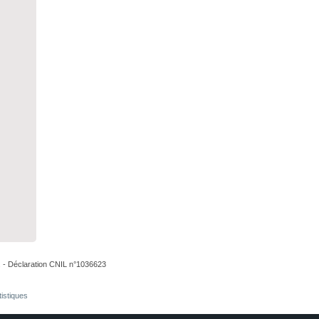
. - Déclaration CNIL n°1036623
tistiques