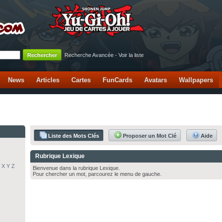
Recherche Avancée
-
Voir la liste
News
Articles
Cartes
FunCards
Avatars
Wallpapers
Liste des Mots Clés
Proposer un Mot Clé
Aide
Rubrique Lexique
X
Y
Z
Bienvenue dans la rubrique Lexique.
Pour chercher un mot, parcourez le menu de gauche.