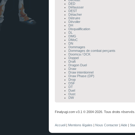
Decklist
DED
Défausser
DEST
Détacher
Détruire
Dévoiler
DH
Disqualification
DL
DMG
DMoC
DN
Dommages
Dommages de combat perçants
Doomca / DCK
Doppel
Draft
Dragon Duel
Draw
Draw intentionnel
Draw Phase (DP)
Drop
DSF
DT
Duel
Dust
DW
Finalyugi.com v3.1 © 2004-2026. Tous droits réservés
Accueil
|
Mentions légales
|
Nous Contacter
|
Aide
|
Sta