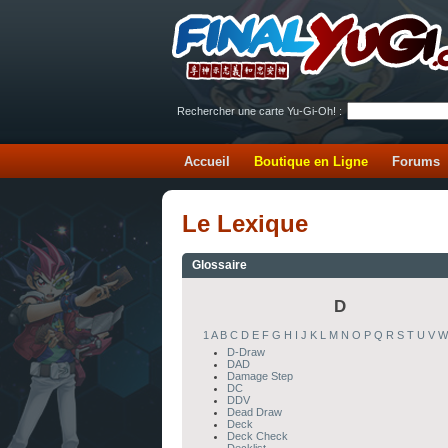
Rechercher une carte Yu-Gi-Oh! :
Accueil
Boutique en Ligne
Forums
Le Lexique
Glossaire
D
1
A
B
C
D
E
F
G
H
I
J
K
L
M
N
O
P
Q
R
S
T
U
V
W
D-Draw
DAD
Damage Step
DC
DDV
Dead Draw
Deck
Deck Check