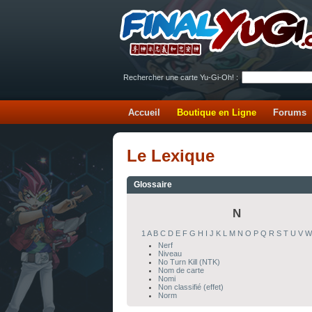
Rechercher une carte Yu-Gi-Oh! :
Accueil
Boutique en Ligne
Forums
Le Lexique
Glossaire
N
1
A
B
C
D
E
F
G
H
I
J
K
L
M
N
O
P
Q
R
S
T
U
V
W
Nerf
Niveau
No Turn Kill (NTK)
Nom de carte
Nomi
Non classifié (effet)
Norm