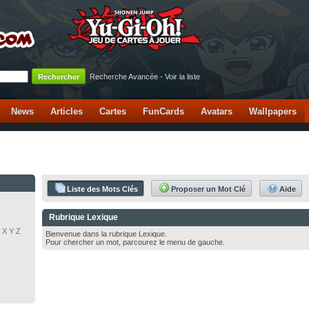
Recherche Avancée
-
Voir la liste
News
Articles
Cartes
FunCards
Avatars
Wallpapers
Liste des Mots Clés
Proposer un Mot Clé
Aide
Rubrique Lexique
X
Y
Z
Bienvenue dans la rubrique Lexique.
Pour chercher un mot, parcourez le menu de gauche.