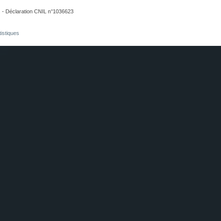
. - Déclaration CNIL n°1036623
tistiques