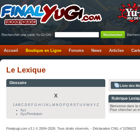
Rechercher une carte Yu-Gi-Oh! :
Recherc
Accueil
Boutique en Ligne
Forums
News
Articles
Cart
Le Lexique
Glossaire
Liste des Mo
X
Rubrique Lexiq
1
A
B
C
D
E
F
G
H
I
J
K
L
M
N
O
P
Q
R
S
T
U
V
W
X
Y
Z
Bienvenue dans la r
Pour chercher un m
Xyz
Xyz/Pendulum
Finalyugi.com v3.1 © 2004-2026. Tous droits réservés. - Déclaration CNIL n°1036623