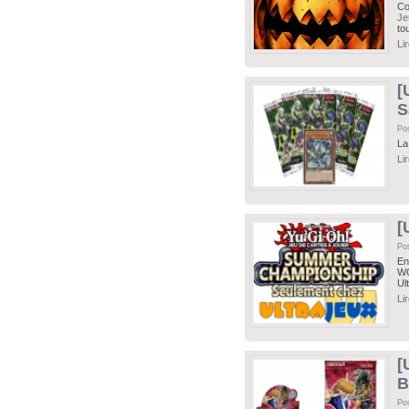
Co
Je
to
Li
[
S
Po
La
Li
[
Po
En
WC
Ul
Li
[
B
Pos