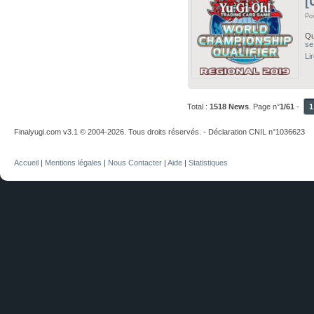
[
Po
B
Qu
se
Li
Total :
1518 News
. Page n°
1/61
-
1
Finalyugi.com v3.1 © 2004-2026. Tous droits réservés. - Déclaration CNIL n°1036623
Accueil
|
Mentions légales
|
Nous Contacter
|
Aide
|
Statistiques