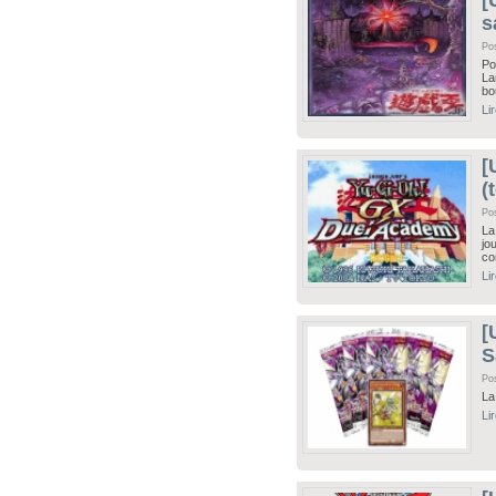
[
s
Po
Po
La
bo
Li
[
(
Po
La
jo
co
Li
[
S
Po
La
Li