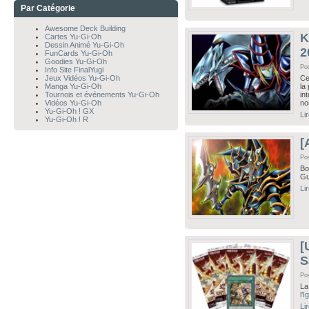
Par Catégorie
Awesome Deck Building
K
Cartes Yu-Gi-Oh
Dessin Animé Yu-Gi-Oh
2
FunCards Yu-Gi-Oh
Goodies Yu-Gi-Oh
Po
Info Site FinalYugi
Jeux Vidéos Yu-Gi-Oh
Ce
Manga Yu-Gi-Oh
la
Tournois et événements Yu-Gi-Oh
in
Vidéos Yu-Gi-Oh
no
Yu-Gi-Oh ! GX
Li
Yu-Gi-Oh ! R
[
Po
Bo
Gu
Li
[
S
Po
La
l'I
Li