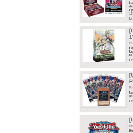
La
de
Sp
11
Li
[
1
Po
Po
La
(à
Li
[
P
Po
La
de
Li
[
Po
Bo