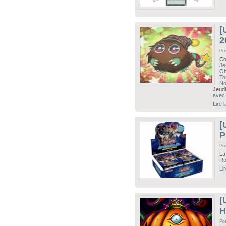
[
2
Po
Co
Je
Oh
To
No
Jeud
avec
Lire 
[
P
Po
La
R
Li
[
H
Po