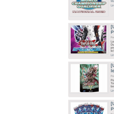
Ma
Li
[
P
Po
La
Du
pr
la
Li
[
l
Po
Po
To
bo
Li
[
P