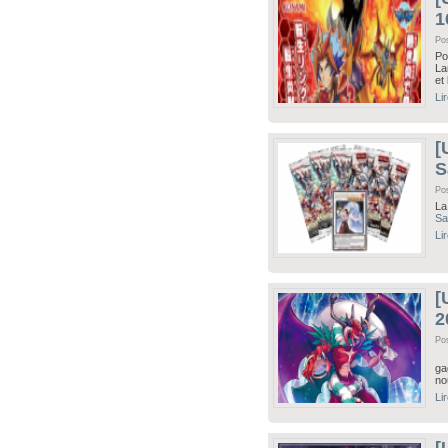
1
Po
Po
La
et
Li
[
S
Po
La
S
Li
[
2
Po
C
ga
no
Li