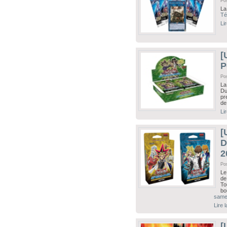
Po
La
Té
Li
[
P
Po
La
Du
pr
de
Li
[
D
2
Po
Le
d
To
bo
samed
Lire 
[