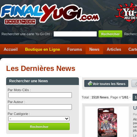
Rechercher une carte Yu-Gi-Oh! :
Recherc
Accueil
Boutique en Ligne
Forums
News
Articles
Cart
Les Dernières News
Rechercher une News
Voir toutes les News
Par Mots-Clés :
Total :
1518 News
. Page n°
1/61
-
1
Par Auteur :
U
Par Catégorie :
Po
Al
pa
se
pl
Li