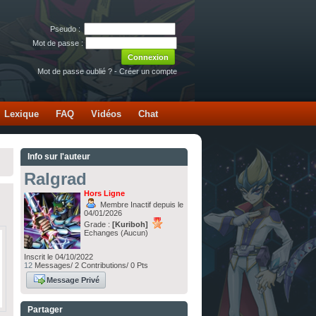
Pseudo :
Mot de passe :
Mot de passe oublié ?
-
Créer un compte
Lexique
FAQ
Vidéos
Chat
Info sur l'auteur
Ralgrad
Hors Ligne
Membre Inactif depuis le
04/01/2026
Grade :
[Kuriboh]
Echanges (Aucun)
Inscrit le 04/10/2022
12
Messages/ 2 Contributions/ 0 Pts
Message Privé
Partager