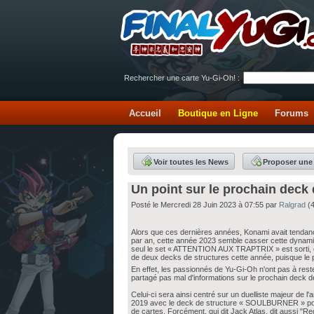
Rechercher une carte Yu-Gi-Oh! :
Accueil
Boutique en Ligne
Forums
Voir toutes les News
Proposer une
Un point sur le prochain deck
Posté le Mercredi 28 Juin 2023 à 07:55 par
Ralgrad
(4
Alors que ces dernières années, Konami avait tendanc
par an, cette année 2023 semble casser cette dynamiqu
seul le set « ATTENTION AUX TRAPTRIX » est sorti, cour
de deux decks de structures cette année, puisque le p
En effet, les passionnés de Yu-Gi-Oh n'ont pas à rester
partagé pas mal d'informations sur le prochain deck d
Celui-ci sera ainsi centré sur un duelliste majeur de l
2019 avec le deck de structure « SOULBURNER » pour
de cartes. Forcément, qui dit Jack Atlas, dit aussi "Re