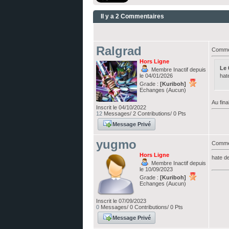
Il y a 2 Commentaires
Ralgrad
Commen
Hors Ligne
Le 
Membre Inactif depuis
le 04/01/2026
hat
Grade :
[Kuriboh]
Echanges (Aucun)
Au fina
Inscrit le 04/10/2022
12
Messages/ 2 Contributions/ 0 Pts
Message Privé
yugmo
Commen
Hors Ligne
hate de
Membre Inactif depuis
le 10/09/2023
Grade :
[Kuriboh]
Echanges (Aucun)
Inscrit le 07/09/2023
0
Messages/ 0 Contributions/ 0 Pts
Message Privé