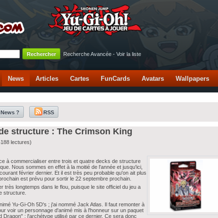
Recherche Avancée
-
Voir la liste
News
Articles
Cartes
FunCards
Avatars
Wallpapers
 News ?
RSS
 de structure : The Crimson King
188 lectures)
e à commercialiser entre trois et quatre decks de structure
e. Nous sommes en effet à la moitié de l'année et jusqu'ici,
ant février dernier. Et il est très peu probable qu'on ait plus
rochain est prévu pour sortir le 22 septembre prochain.
 très longtemps dans le flou, puisque le site officiel du jeu a
e structure.
'animé Yu-Gi-Oh 5D's ; j'ai nommé Jack Atlas. Il faut remonter à
 voir un personnage d'animé mis à l'honneur sur un paquet
d Dragon" ; l'archétype utilisé par ce dernier. Ce sera donc