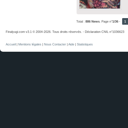
Total :
886 News
. Page n°
1/36
-
1
Finalyugi.com v3.1 © 2004-2026. Tous droits réservés. - Déclaration CNIL n°1036623
Accueil
|
Mentions légales
|
Nous Contacter
|
Aide
|
Statistiques