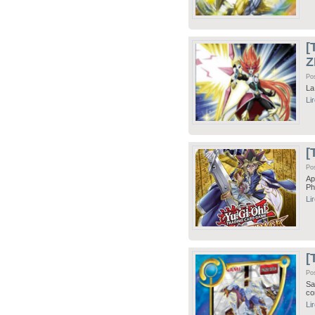
[
Z
Po
La
Li
[
Po
Ap
Ph
Li
[
Po
Sa
co
Li