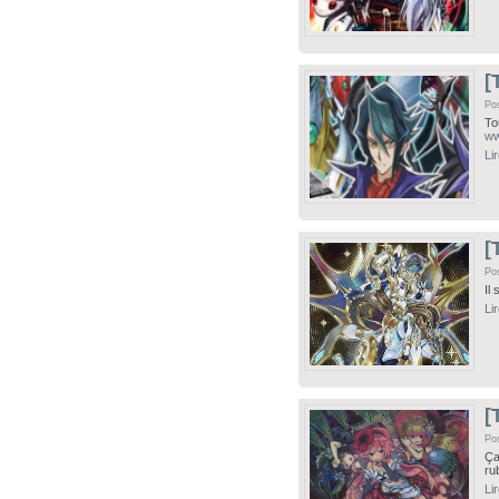
[
Po
To
ww
Li
[
Po
Il
Li
[
Po
Ça
ru
Li