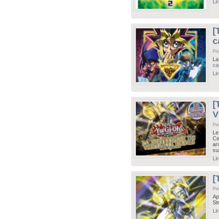
Li
[
c
Po
La
ca
Li
[
V
Pos
Le
Ce
ar
su
Li
[
Po
Ap
St
Li