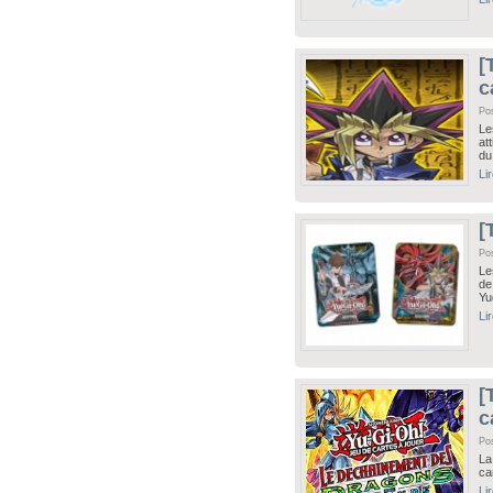
[
c
Po
Le
at
du
Li
[
Po
Le
de
Yu
Li
[
c
Po
La
ca
Li