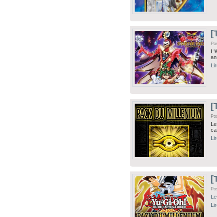
[
Po
L'
an
Li
[
Po
L
ca
Li
[
Po
Le
Li