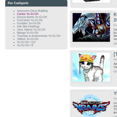
Par Catégorie
Awesome Deck Building
K
Cartes Yu-Gi-Oh
Dessin Animé Yu-Gi-Oh
2
FunCards Yu-Gi-Oh
Goodies Yu-Gi-Oh
Po
Info Site FinalYugi
Jeux Vidéos Yu-Gi-Oh
Ce
Manga Yu-Gi-Oh
la
Tournois et événements Yu-Gi-Oh
in
Vidéos Yu-Gi-Oh
no
Yu-Gi-Oh ! GX
Li
Yu-Gi-Oh ! R
[
Po
Ap
sa
Li
Y
Po
Le
on
TC
je
Li