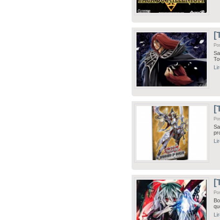
[
Po
Sa
To
Li
[
Po
Sa
pr
Li
[
Po
Bo
qu
Li