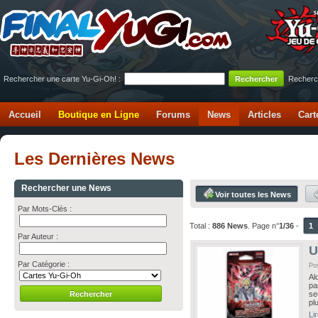
Rechercher une carte Yu-Gi-Oh! :
Recherc
Accueil
Boutique en Ligne
Forums
News
Articles
Cart
Les Dernières News
Rechercher une News
Voir toutes les News
Par Mots-Clés :
Total :
886 News
. Page n°
1/36
-
1
Par Auteur :
U
Par Catégorie :
Po
Al
pa
se
pl
Li