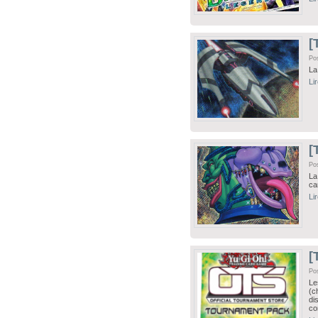
[
Po
La
Li
[
Po
La
ca
Li
[
Po
Le
(c
di
co