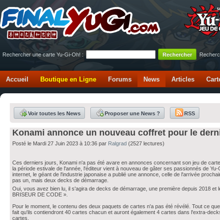
Rechercher une carte Yu-Gi-Oh! :
Recherc
Accueil
Boutique en Ligne
Forums
News
Articles
Cart
Voir toutes les News
Proposer une News ?
RSS
Konami annonce un nouveau coffret pour le derni
Posté le Mardi 27 Juin 2023 à 10:36 par
Ralgrad
(2527 lectures)
Ces derniers jours, Konami n'a pas été avare en annonces concernant son jeu de carte
la période estivale de l'année, l'éditeur vient à nouveau de gâter ses passionnés de Yu-G
internet, le géant de l'industrie japonaise a publié une annonce, celle de l'arrivée procha
pas un, mais deux decks de démarrage.
Oui, vous avez bien lu, il s'agira de decks de démarrage, une première depuis 2018 et le
BRISEUR DE CODE ».
Pour le moment, le contenu des deux paquets de cartes n'a pas été révélé. Tout ce que
fait qu'ils contiendront 40 cartes chacun et auront également 4 cartes dans l'extra-decks,
cartes.