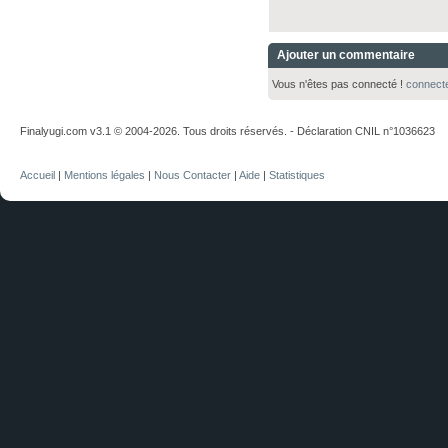
Ajouter un commentaire
Vous n'êtes pas connecté !
connect
Finalyugi.com v3.1 © 2004-2026. Tous droits réservés. - Déclaration CNIL n°1036623
Accueil
|
Mentions légales
|
Nous Contacter
|
Aide
|
Statistiques