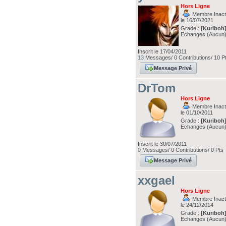
Hors Ligne
Membre Inacti
le 16/07/2021
Grade :
[Kuriboh
Echanges (Aucun
Inscrit le 17/04/2011
13
Messages/ 0 Contributions/ 10 P
Message Privé
DrTom
Hors Ligne
Membre Inacti
le 01/10/2011
Grade :
[Kuriboh
Echanges (Aucun
Inscrit le 30/07/2011
0
Messages/ 0 Contributions/ 0 Pts
Message Privé
xxgael
Hors Ligne
Membre Inacti
le 24/12/2014
Grade :
[Kuriboh
Echanges (Aucun