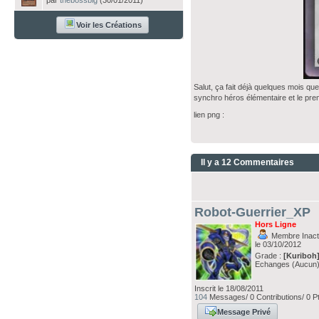
par
thebossbig
(30/01/2011)
Voir les Créations
Salut, ça fait déjà quelques mois que
synchro héros élémentaire et le prem
lien png :
Il y a 12 Commentaires
Robot-Guerrier_XP
Hors Ligne
Membre Inacti
le 03/10/2012
Grade :
[Kuriboh
Echanges (Aucun
Inscrit le 18/08/2011
104
Messages/ 0 Contributions/ 0 P
Message Privé