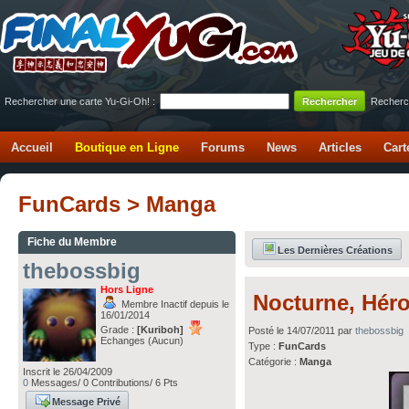
Rechercher une carte Yu-Gi-Oh! :
Recherc
Accueil
Boutique en Ligne
Forums
News
Articles
Cart
FunCards > Manga
Fiche du Membre
Les Dernières Créations
thebossbig
Hors Ligne
Nocturne, Héro
Membre Inactif depuis le
16/01/2014
Grade :
[Kuriboh]
Posté le 14/07/2011 par
thebossbig
Echanges (Aucun)
Type :
FunCards
Catégorie :
Manga
Inscrit le 26/04/2009
0
Messages/ 0 Contributions/ 6 Pts
Message Privé