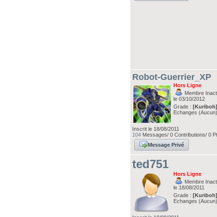
Robot-Guerrier_XP
Hors Ligne
Membre Inacti
le 03/10/2012
Grade :
[Kuriboh
Echanges (Aucun
Inscrit le 18/08/2011
104
Messages/ 0 Contributions/ 0 P
Message Privé
ted751
Hors Ligne
Membre Inacti
le 18/08/2011
Grade :
[Kuriboh
Echanges (Aucun