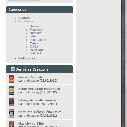
Catégories
Avatars
FunCards
Divers
FinalYugi
Humour
Jeton
Jeux Vidéos
Manga
OriCa
RealCard
Total Art
Wallpapers
Dernières Créations
kurenai l'épéiste
par
thebossbig
(16/07/2012)
Synchronisation Fraternelle
par
thebossbig
(11/07/2012)
Néant, héros élémentaire
par
thebossbig
(01/10/2011)
Nocturne, Héros Élémentaire
par
thebossbig
(14/07/2011)
Magicienne Slifer