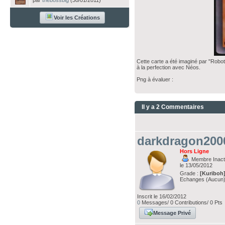
par
thebossbig
(30/01/2011)
Voir les Créations
Cette carte a été imaginé par "Robot
à la perfection avec Néos.
Png à évaluer :
Il y a 2 Commentaires
darkdragon200
Hors Ligne
Membre Inacti
le 13/05/2012
Grade :
[Kuriboh
Echanges (Aucun
Inscrit le 16/02/2012
0
Messages/ 0 Contributions/ 0 Pts
Message Privé