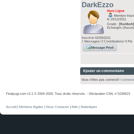
DarkEzzo
Hors Ligne
Membre Inacti
le 19/12/2011
Grade :
[Kuriboh
Echanges (Aucun
Inscrit le 02/09/2011
2
Messages/ 0 Contributions/ 0 Pts
Message Privé
Ajouter un commentaire
Vous n'êtes pas connecté !
connect
Finalyugi.com v3.1 © 2004-2026. Tous droits réservés. - Déclaration CNIL n°1036623
Accueil
|
Mentions légales
|
Nous Contacter
|
Aide
|
Statistiques