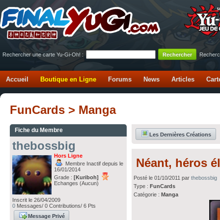
Rechercher une carte Yu-Gi-Oh! :
Recherc
Accueil
Boutique en Ligne
Forums
News
Articles
Cart
FunCards > Manga
Fiche du Membre
Les Dernières Créations
thebossbig
Hors Ligne
Néant, héros é
Membre Inactif depuis le
16/01/2014
Grade :
[Kuriboh]
Posté le 01/10/2011 par
thebossbig
Echanges (Aucun)
Type :
FunCards
Catégorie :
Manga
Inscrit le 26/04/2009
0
Messages/ 0 Contributions/ 6 Pts
Message Privé