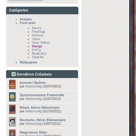
Catégories
Avatars
FunCards
Divers
FinalYugi
Humour
Jeton
Jeux Vidéos
Manga
OriCa
RealCard
Total Art
Wallpapers
Dernières Créations
kurenai l'épéiste
par
thebossbig
(16/07/2012)
Synchronisation Fraternelle
par
thebossbig
(11/07/2012)
Néant, héros élémentaire
par
thebossbig
(01/10/2011)
Nocturne, Héros Élémentaire
par
thebossbig
(14/07/2011)
Magicienne Slifer